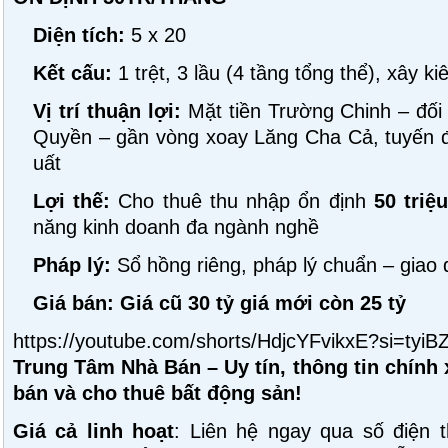
Diện tích:
5 x 20
Kết cấu:
1 trệt, 3 lầu (4 tầng tổng thể), xây ki
Vị trí thuận lợi:
Mặt tiền Trường Chinh – đối
Quyền – gần vòng xoay Lăng Cha Cả, tuyến
uất
Lợi thế:
Cho thuê thu nhập ổn định
50 triệ
năng kinh doanh đa ngành nghề
Pháp lý:
Sổ hồng riêng, pháp lý chuẩn – giao 
Giá bán:
Giá cũ 30 tỷ giá mới còn 25 tỷ
https://youtube.com/shorts/HdjcYFvikxE?si=ty
Trung Tâm Nhà Bán – Uy tín, thông tin chính 
bán và cho thuê bất động sản!
Giá cả linh hoạt
: Liên hệ ngay qua số điện th