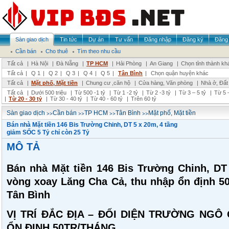
Sàn giao dịch
Tin tức
Dự án
Tư vấn
Đăng nhập
Đăng ký
Đăng 
Cần bán
Cho thuê
Tìm theo nhu cầu
Tất cả
|
Hà Nội
|
Đà Nẵng
|
TP HCM
|
Hải Phòng
|
An Giang
|
Chọn tỉnh thành kh
Tất cả
|
Q 1
|
Q 2
|
Q 3
|
Q 4
|
Q 5
|
Tân Bình
|
Chọn quận huyện khác
Tất cả
|
Mặt phố, Mặt tiền
|
Chung cư ,căn hộ
|
Cửa hàng, Văn phòng
|
Nhà ở, Đất
Tất cả
|
Dưới 500 triệu
|
Từ 500 -1 tỷ
|
Từ 1 -2 tỷ
|
Từ 2 -3 tỷ
|
Từ 3 – 5 tỷ
|
Từ 5 –
|
Từ 20 - 30 tỷ
|
Từ 30 - 40 tỷ
|
Từ 40 - 60 tỷ
|
Trên 60 tỷ
>>
>>
>>
>>
Sàn giao dịch
Cần bán
TP HCM
Tân Bình
Mặt phố, Mặt tiền
Bán nhà Mặt tiền 146 Bis Trường Chinh, DT 5 x 20m, 4 tầng
giảm SỐC 5 Tỷ chỉ còn 25 Tỷ
MÔ TẢ
Bán nhà Mặt tiền 146 Bis Trường Chinh, DT 
vòng xoay Lăng Cha Cả, thu nhập ổn định 50 t
Tân Bình
VỊ TRÍ ĐẮC ĐỊA – ĐỐI DIỆN TRƯỜNG NGÔ
ỔN ĐỊNH 50TR/THÁNG