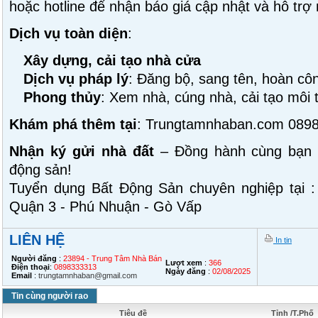
hoặc hotline để nhận báo giá cập nhật và hỗ trợ
Dịch vụ toàn diện
:
Xây dựng, cải tạo nhà cửa
Dịch vụ pháp lý
: Đăng bộ, sang tên, hoàn cô
Phong thủy
: Xem nhà, cúng nhà, cải tạo môi
Khám phá thêm tại
: Trungtamnhaban.com 0898
Nhận ký gửi nhà đất
– Đồng hành cùng bạn t
động sản!
Tuyển dụng Bất Động Sản chuyên nghiệp tại :
Quận 3 - Phú Nhuận - Gò Vấp
LIÊN HỆ
In tin
Người đăng
:
23894 - Trung Tâm Nhà Bán
Lượt xem
:
366
Điện thoại
:
0898333313
Ngày đăng
:
02/08/2025
Email
:
trungtamnhaban@gmail.com
Tin cùng người rao
Tiêu đề
Tỉnh /T.Phố