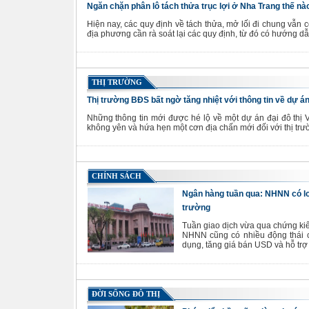
Ngăn chặn phân lô tách thửa trục lợi ở Nha Trang thế nà
Hiện nay, các quy định về tách thửa, mở lối đi chung vẫn cò
địa phương cần rà soát lại các quy định, từ đó có hướng dẫ
THỊ TRƯỜNG
Thị trường BĐS bất ngờ tăng nhiệt với thông tin về dự án
Những thông tin mới được hé lộ về một dự án đại đô thị
không yên và hứa hẹn một cơn địa chấn mới đối với thị trư
CHÍNH SÁCH
Ngân hàng tuần qua: NHNN có loạt
trường
Tuần giao dịch vừa qua chứng kiến
NHNN cũng có nhiều động thái c
dụng, tăng giá bán USD và hỗ trợ l
ĐỜI SỐNG ĐÔ THỊ