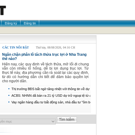
Đăng ký
Đăng tin
CÁC TIN NỔI BẬT
Thứ bảy, 08/08/2026, 04:16 CH
Ngăn chặn phân lô tách thửa trục lợi ở Nha Trang
thế nào?
Hiện nay, các quy định về tách thửa, mở lối đi chung
vẫn còn nhiều lổ hổng, dễ bị lợi dụng trục lợi. Từ
thực tế này, địa phương cần rà soát lại các quy định,
từ đó có hướng dẫn chi tiết để đảm bảo quyền lợi
cho người dân.
Thị trường BĐS bất ngờ tăng nhiệt với thông tin về dự án
“hot” sắp ra mắt
ACBS: NHNN đã bán ra 21 tỷ USD dự trữ ngoại tệ từ đầu
năm, có thể nâng lãi suất điều hành thêm 0,75 điểm %
Vay ngân hàng đầu tư bất động sản, nhà đầu tư "ôm bom
nợ"