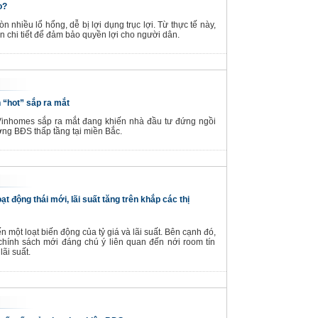
o?
n nhiều lổ hổng, dễ bị lợi dụng trục lợi. Từ thực tế này,
n chi tiết để đảm bảo quyền lợi cho người dân.
 “hot” sắp ra mắt
 Vinhomes sắp ra mắt đang khiến nhà đầu tư đứng ngồi
ờng BĐS thấp tầng tại miền Bắc.
 động thái mới, lãi suất tăng trên khắp các thị
 một loạt biến động của tỷ giá và lãi suất. Bên cạnh đó,
hính sách mới đáng chú ý liên quan đến nới room tín
ãi suất.