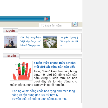
Dự án
Căn hộ hàng hiệu
Long An tạo quỹ
Việt sắp được mở
đất sạch hút đầu
bán ở Singapore
tư
Tư vấn
5 kiến thức phong thủy cơ bản
môi giới bất động sản nên biết
Trong “biển” kiến thức về phong
thủy, môi giới bất động sản cần
nắm vững 5 kiến thức cơ bản
dưới đây để tư vấn đúng cho
khách hàng, nâng cao uy tín nghề nghiệp.
Căn hộ 41m² bỗng chốc hóa rộng nhờ mẹo tăng
sáng và tận dụng góc lưu trữ hợp lý
Tư vấn thiết kế không gian sống xanh mát