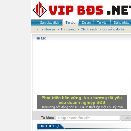
Sàn giao dịch
Tin tức
Dự án
Tư vấn
Đăng nhập
Tin thời sự
Thị trường
Chính sách
Đời sống đô thị
Tin tức
Phát triển bền vững là xu hướng tất yếu
của doanh nghiệp BĐS
Thị trường bất động sản (BĐS) đã thiết lập một chu kỳ mới,
đầy cạnh tranh và nhiều biến chuyển.
Từ khóa
TIN THỜI SỰ