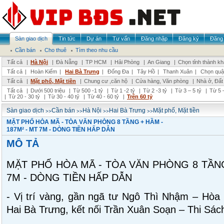
Sàn giao dịch
Tin tức
Dự án
Tư vấn
Đăng nhập
Đăng ký
Đăng 
Cần bán
Cho thuê
Tìm theo nhu cầu
Tất cả
|
Hà Nội
|
Đà Nẵng
|
TP HCM
|
Hải Phòng
|
An Giang
|
Chọn tỉnh thành k
Tất cả
|
Hoàn Kiếm
|
Hai Bà Trưng
|
Đống Đa
|
Tây Hồ
|
Thanh Xuân
|
Chọn quậ
Tất cả
|
Mặt phố, Mặt tiền
|
Chung cư ,căn hộ
|
Cửa hàng, Văn phòng
|
Nhà ở, Đất
Tất cả
|
Dưới 500 triệu
|
Từ 500 -1 tỷ
|
Từ 1 -2 tỷ
|
Từ 2 -3 tỷ
|
Từ 3 – 5 tỷ
|
Từ 5 –
|
Từ 20 - 30 tỷ
|
Từ 30 - 40 tỷ
|
Từ 40 - 60 tỷ
|
Trên 60 tỷ
>>
>>
>>
>>
Sàn giao dịch
Cần bán
Hà Nội
Hai Bà Trưng
Mặt phố, Mặt tiền
MẶT PHỐ HÒA MÃ - TÒA VĂN PHÒNG 8 TẦNG + HẦM -
187M² - MT 7M - DÒNG TIỀN HẤP DẪN
MÔ TẢ
MẶT PHỐ HÒA MÃ - TÒA VĂN PHÒNG 8 TẦNG
7M - DÒNG TIỀN HẤP DẪN
- Vị trí vàng, gần ngã tư Ngô Thì Nhậm – Hòa 
Hai Bà Trưng, kết nối Trần Xuân Soạn – Thi Sách