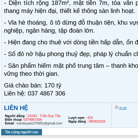
- Diện tích rộng 187m², mặt tiền 7m, tòa văn
thang máy hiện đại, thiết kế thông sàn linh hoạt.
- Vỉa hè thoáng, ô tô dừng đỗ thuận tiện, khu vự
nghiệp, ngân hàng, tập đoàn lớn.
- Hiện đang cho thuê với dòng tiền hấp dẫn, ổn đị
- Sổ đỏ nở hậu phong thuỷ đẹp, pháp lý chuẩn ch
- Sản phẩm hiếm mặt phố trung tâm – thanh khoả
vững theo thời gian.
Giá chào bán: 170 tỷ
Liên hệ: 037 4867 306
LIÊN HỆ
In tin
Người đăng
:
24193 - Trần Duy Tân
Lượt xem
:
423
Điện thoại
:
0374867306
Ngày đăng
:
08/09/2025
Email
:
tranduytan270991@gmail.com
Tin cùng người rao