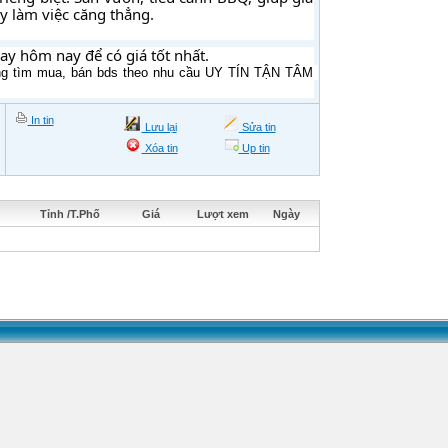
y làm việc căng thẳng.
ay hôm nay để có giá tốt nhất.
g tìm mua, bán bds theo nhu cầu UY TÍN TẬN TÂM 
In tin
Lưu lại
Sửa tin
Xóa tin
Up tin
Tỉnh /T.Phố
Giá
Lượt xem
Ngày