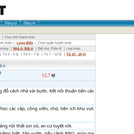
Đăng ký
Đăng tin
|
Chọn tỉnh thành khác
nh Xuân
|
Long Biên
|
Chọn quận huyện khác
phòng
|
Nhà ở, Đất ở
|
Biệt thự, Phân lô
|
Loại khác
|
Từ 3 – 5 tỷ
|
Từ 5 – 7 tỷ
|
Từ 7 – 10 tỷ
|
Từ 10 - 20 tỷ
t ở
À
12,7
tỷ
 đỗ cách nhà vài b
ước. Kết nối thuận tiện các 
ọc các cấp, công viên, chợ, tiện ích khu vực 
ng nội thất xịn xò, an cư tuyệt vời.
iêng biệt. Sần vườn, tiểu cảnh BBQ, giúp gia 