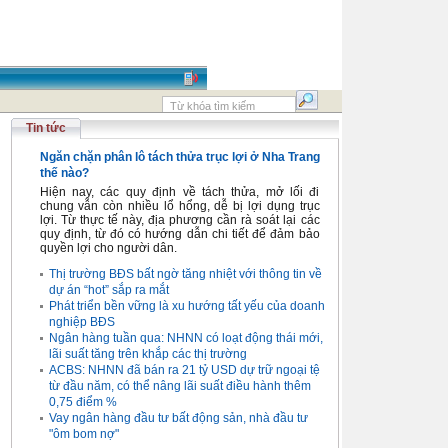
Tin tức
Ngăn chặn phân lô tách thửa trục lợi ở Nha Trang
thế nào?
Hiện nay, các quy định về tách thửa, mở lối đi
chung vẫn còn nhiều lổ hổng, dễ bị lợi dụng trục
lợi. Từ thực tế này, địa phương cần rà soát lại các
quy định, từ đó có hướng dẫn chi tiết để đảm bảo
quyền lợi cho người dân.
Thị trường BĐS bất ngờ tăng nhiệt với thông tin về
dự án “hot” sắp ra mắt
Phát triển bền vững là xu hướng tất yếu của doanh
nghiệp BĐS
Ngân hàng tuần qua: NHNN có loạt động thái mới,
lãi suất tăng trên khắp các thị trường
ACBS: NHNN đã bán ra 21 tỷ USD dự trữ ngoại tệ
từ đầu năm, có thể nâng lãi suất điều hành thêm
0,75 điểm %
Vay ngân hàng đầu tư bất động sản, nhà đầu tư
"ôm bom nợ"