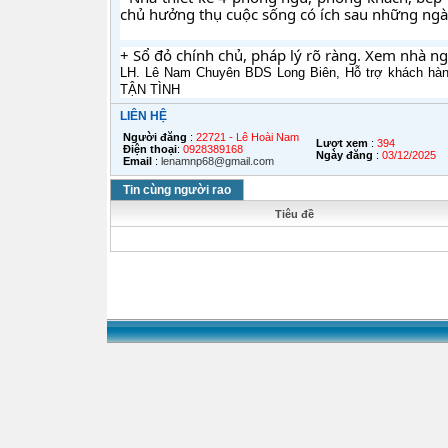
chủ hưởng thụ cuộc sống có ích sau những ngà
+ Sổ đỏ chính chủ, pháp lý rõ ràng. Xem nhà ng
LH. Lê Nam Chuyên BDS Long Biên, Hỗ trợ khách hàn
TẬN TÌNH
LIÊN HỆ
Người đăng
:
22721 - Lê Hoài Nam
Lượt xem
:
394
Điện thoại
:
0928389168
Ngày đăng
:
03/12/2025
Email
:
lenamnp68@gmail.com
Tin cùng người rao
Tiêu đề