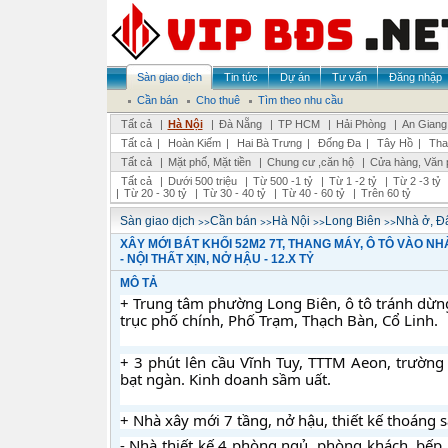
Sàn giao dịch
Tin tức
Dự án
Tư vấn
Đăng nhập
Cần bán
Cho thuê
Tìm theo nhu cầu
Tất cả
|
Hà Nội
|
Đà Nẵng
|
TP HCM
|
Hải Phòng
|
An Giang
Tất cả
|
Hoàn Kiếm
|
Hai Bà Trưng
|
Đống Đa
|
Tây Hồ
|
Tha
Tất cả
|
Mặt phố, Mặt tiền
|
Chung cư ,căn hộ
|
Cửa hàng, Văn 
Tất cả
|
Dưới 500 triệu
|
Từ 500 -1 tỷ
|
Từ 1 -2 tỷ
|
Từ 2 -3 tỷ
|
Từ 20 - 30 tỷ
|
Từ 30 - 40 tỷ
|
Từ 40 - 60 tỷ
|
Trên 60 tỷ
>>
>>
>>
>>
Sàn giao dịch
Cần bán
Hà Nội
Long Biên
Nhà ở, Đấ
XÂY MỚI BÁT KHỐI 52M2 7T, THANG MÁY, Ô TÔ VÀO NH
- NỘI THẤT XỊN, NỞ HẬU - 12.X TỶ
MÔ TẢ
+ Trung tâm phường Long Biên, ô tô tránh dừng
trục phố chính, Phố Trạm, Thạch Bàn, Cổ Linh. 
+ 3 phút lên cầu Vĩnh Tuy, TTTM Aeon, trường h
bạt ngàn. Kinh doanh sầm uất.
+ Nhà xây mới 7 tầng, nở hậu, thiết kế thoáng sá
- Nhà thiết kế 4 phòng ngủ, phòng khách, bếp r