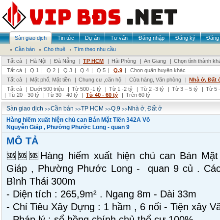
Sàn giao dịch
Tin tức
Dự án
Tư vấn
Đăng nhập
Đăng ký
Đăng 
Cần bán
Cho thuê
Tìm theo nhu cầu
Tất cả
|
Hà Nội
|
Đà Nẵng
|
TP HCM
|
Hải Phòng
|
An Giang
|
Chọn tỉnh thành kh
Tất cả
|
Q 1
|
Q 2
|
Q 3
|
Q 4
|
Q 5
|
Q.9
|
Chọn quận huyện khác
Tất cả
|
Mặt phố, Mặt tiền
|
Chung cư ,căn hộ
|
Cửa hàng, Văn phòng
|
Nhà ở, Đất 
Tất cả
|
Dưới 500 triệu
|
Từ 500 -1 tỷ
|
Từ 1 -2 tỷ
|
Từ 2 -3 tỷ
|
Từ 3 – 5 tỷ
|
Từ 5 –
|
Từ 20 - 30 tỷ
|
Từ 30 - 40 tỷ
|
Từ 40 - 60 tỷ
|
Trên 60 tỷ
>>
>>
>>
>>
Sàn giao dịch
Cần bán
TP HCM
Q.9
Nhà ở, Đất ở
Hàng hiếm xuất hiện chủ can Bán Mặt Tiền 342A Võ
Nguyễn Giáp , Phường Phước Long - quan 9
MÔ TẢ
🆘🆘🆘Hàng hiếm xuất hiện chủ can Bán Mặt
Giáp , Phường Phước Long - quan 9 củ . Cá
Bình Thái 300m
- Diện tích : 265,9m² . Ngang 8m - Dài 33m
- Chỉ Tiêu Xây Dựng : 1 hầm , 6 nổi - Tiện xây 
- Pháp lý : sổ hồng chính chủ thổ cư 100%.