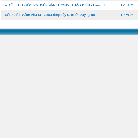
– BIỆT THỰ GÓC NGUYỄN VĂN HƯỞNG, THẢO ĐIỀN ▪️ Diện tích: ...
TP HCM
Siêu Chính Sách Vừa ra : Chưa từng xảy ra trước đây tại dự ...
TP HCM