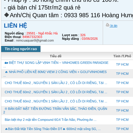
- giá bán chỉ 175tr/m2 quá rẻ
🔶Anh/Chị Quan tâm : 0933 985 116 Hoàng Hưn
LIÊN HỆ
In tin
Người đăng
:
29581 - Ngô Khắc Hà
Lượt xem
:
326
Điện thoại
:
84967332303
Ngày đăng
:
03/06/2026
Email
:
remcuaquan9@gmail.com
Tin cùng người rao
Tiêu đề
Tỉnh /T.Phố
🏡 BIỆT THỰ SONG LẬP VỊNH TIÊN – VINHOMES GREEN PARADISE
TP HCM
...
🔥 NHÀ PHỐ LIỀN KỀ 80M2 VIEW 2 CÔNG VIÊN + GOLFVINHOMES
TP HCM
...
CHO THUÊ 60m2 , NGUYÊN 1 SÀN LẦU 2 , CÓ LỐI DI RIÊNG, TẠI ...
TP HCM
CHO THUÊ 60m2 , NGUYÊN 1 SÀN LẦU 2 , CÓ LỐI DI RIÊNG, TẠI ...
TP HCM
CHO THUÊ 60m2 , NGUYÊN 1 SÀN LẦU 2 , CÓ LỐI DI RIÊNG, TẠI ...
TP HCM
®️ BÁN ĐẤT MẶT TIỀN ĐƯỜNG TRẦN VĂN SẮC, THẢO ĐIỀN, QUẬN
TP HCM
2
Bán biệt thự 2 mặt tiền Compound 6G4 Trần Não, Phường An ...
TP HCM
🔥Bán Đất Mặt Tiền Sông Thảo Điền DT🔥 600m2 mặt sông SG, ...
TP HCM