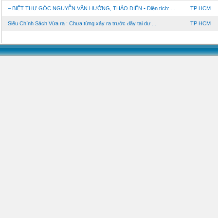
– BIỆT THỰ GÓC NGUYỄN VĂN HƯỞNG, THẢO ĐIỀN ▪️ Diện tích: ...
TP HCM
Siêu Chính Sách Vừa ra : Chưa từng xảy ra trước đây tại dự ...
TP HCM