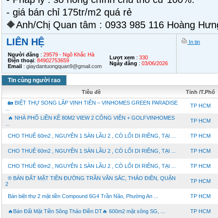
- giá bán chỉ 175tr/m2 quá rẻ
🔶Anh/Chị Quan tâm : 0933 985 116 Hoàng Hưn
LIÊN HỆ
In tin
Người đăng
:
29579 - Ngô Khắc Hà
Lượt xem
:
330
Điện thoại
:
84902753659
Ngày đăng
:
03/06/2026
Email
:
giaydantuongquan9@gmail.com
Tin cùng người rao
Tiêu đề
Tỉnh /T.Phố
🏡 BIỆT THỰ SONG LẬP VỊNH TIÊN – VINHOMES GREEN PARADISE
TP HCM
...
🔥 NHÀ PHỐ LIỀN KỀ 80M2 VIEW 2 CÔNG VIÊN + GOLFVINHOMES
TP HCM
...
CHO THUÊ 60m2 , NGUYÊN 1 SÀN LẦU 2 , CÓ LỐI DI RIÊNG, TẠI ...
TP HCM
CHO THUÊ 60m2 , NGUYÊN 1 SÀN LẦU 2 , CÓ LỐI DI RIÊNG, TẠI ...
TP HCM
CHO THUÊ 60m2 , NGUYÊN 1 SÀN LẦU 2 , CÓ LỐI DI RIÊNG, TẠI ...
TP HCM
®️ BÁN ĐẤT MẶT TIỀN ĐƯỜNG TRẦN VĂN SẮC, THẢO ĐIỀN, QUẬN
TP HCM
2
Bán biệt thự 2 mặt tiền Compound 6G4 Trần Não, Phường An ...
TP HCM
🔥Bán Đất Mặt Tiền Sông Thảo Điền DT🔥 600m2 mặt sông SG, ...
TP HCM