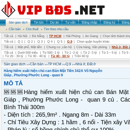
Sàn giao dịch
Tin tức
Dự án
Tư vấn
Đăng nhập
Đăng ký
Đăng 
Cần bán
Cho thuê
Tìm theo nhu cầu
Tất cả
|
Hà Nội
|
Đà Nẵng
|
TP HCM
|
Hải Phòng
|
An Giang
|
Chọn tỉnh thành kh
Tất cả
|
Q 1
|
Q 2
|
Q 3
|
Q 4
|
Q 5
|
Q.9
|
Chọn quận huyện khác
Tất cả
|
Mặt phố, Mặt tiền
|
Chung cư ,căn hộ
|
Cửa hàng, Văn phòng
|
Nhà ở, Đất 
Tất cả
|
Dưới 500 triệu
|
Từ 500 -1 tỷ
|
Từ 1 -2 tỷ
|
Từ 2 -3 tỷ
|
Từ 3 – 5 tỷ
|
Từ 5 –
|
Từ 20 - 30 tỷ
|
Từ 30 - 40 tỷ
|
Từ 40 - 60 tỷ
|
Trên 60 tỷ
>>
>>
>>
>>
Sàn giao dịch
Cần bán
TP HCM
Q.9
Nhà ở, Đất ở
Hàng hiếm xuất hiện chủ can Bán Mặt Tiền 342A Võ Nguyễn
Giáp , Phường Phước Long - quan 9
MÔ TẢ
🆘🆘🆘Hàng hiếm xuất hiện chủ can Bán Mặt
Giáp , Phường Phước Long - quan 9 củ . Cá
Bình Thái 300m
- Diện tích : 265,9m² . Ngang 8m - Dài 33m
- Chỉ Tiêu Xây Dựng : 1 hầm , 6 nổi - Tiện xây 
- Pháp lý : sổ hồng chính chủ thổ cư 100%.