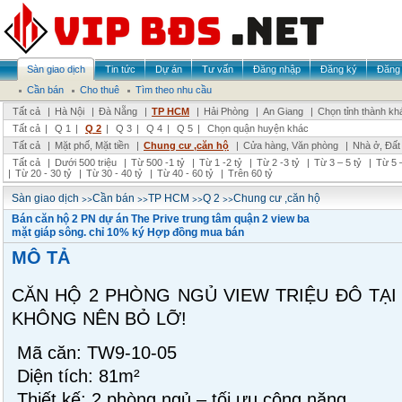
Sàn giao dịch
Tin tức
Dự án
Tư vấn
Đăng nhập
Đăng ký
Đăng 
Cần bán
Cho thuê
Tìm theo nhu cầu
Tất cả
|
Hà Nội
|
Đà Nẵng
|
TP HCM
|
Hải Phòng
|
An Giang
|
Chọn tỉnh thành kh
Tất cả
|
Q 1
|
Q 2
|
Q 3
|
Q 4
|
Q 5
|
Chọn quận huyện khác
Tất cả
|
Mặt phố, Mặt tiền
|
Chung cư ,căn hộ
|
Cửa hàng, Văn phòng
|
Nhà ở, Đất
Tất cả
|
Dưới 500 triệu
|
Từ 500 -1 tỷ
|
Từ 1 -2 tỷ
|
Từ 2 -3 tỷ
|
Từ 3 – 5 tỷ
|
Từ 5 –
|
Từ 20 - 30 tỷ
|
Từ 30 - 40 tỷ
|
Từ 40 - 60 tỷ
|
Trên 60 tỷ
>>
>>
>>
>>
Sàn giao dịch
Cần bán
TP HCM
Q 2
Chung cư ,căn hộ
Bán căn hộ 2 PN dự án The Prive trung tâm quận 2 view ba
mặt giáp sông. chỉ 10% ký Hợp đồng mua bán
MÔ TẢ
CĂN HỘ 2 PHÒNG NGỦ VIEW TRIỆU ĐÔ TẠI 
KHÔNG NÊN BỎ LỠ!
Mã căn: TW9-10-05
Diện tích: 81m²
Thiết kế: 2 phòng ngủ – tối ưu công năng