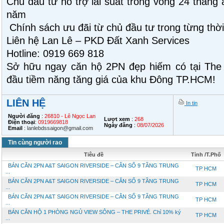
Chủ đầu tư hỗ trợ lãi suất trong vòng 24 tháng 
năm
Chính sách ưu đãi từ chủ đầu tư trong từng thờ
Liên hệ Lan Lê – PKD Đất Xanh Services
Hotline: 0919 669 818
Sở hữu ngay căn hộ 2PN đẹp hiếm có tại The
đầu tiềm năng tăng giá của khu Đông TP.HCM!
LIÊN HỆ
In tin
Người đăng
:
26810 - Lê Ngọc Lan
Lượt xem
:
268
Điện thoại
:
0919669818
Ngày đăng
:
08/07/2026
Email
:
lanlebdssaigon@gmail.com
Tin cùng người rao
Tiêu đề
Tỉnh /T.Phố
BÁN CĂN 2PN A&T SAIGON RIVERSIDE – CĂN SỐ 9 TẦNG TRUNG
TP HCM
...
BÁN CĂN 2PN A&T SAIGON RIVERSIDE – CĂN SỐ 9 TẦNG TRUNG
TP HCM
...
BÁN CĂN 2PN A&T SAIGON RIVERSIDE – CĂN SỐ 9 TẦNG TRUNG
TP HCM
...
BÁN CĂN HỘ 1 PHÒNG NGỦ VIEW SÔNG – THE PRIVÉ. Chỉ 10% ký
TP HCM
...