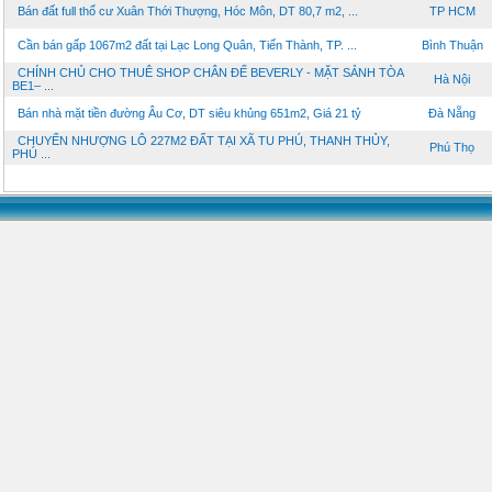
Bán đất full thổ cư Xuân Thới Thượng, Hóc Môn, DT 80,7 m2, ...
TP HCM
Cần bán gấp 1067m2 đất tại Lạc Long Quân, Tiến Thành, TP. ...
Bình Thuận
CHÍNH CHỦ CHO THUÊ SHOP CHÂN ĐẾ BEVERLY - MẶT SẢNH TÒA
Hà Nội
BE1– ...
Bán nhà mặt tiền đường Âu Cơ, DT siêu khủng 651m2, Giá 21 tỷ
Đà Nẵng
CHUYỂN NHƯỢNG LÔ 227M2 ĐẤT TẠI XÃ TU PHÚ, THANH THỦY,
Phú Thọ
PHÚ ...