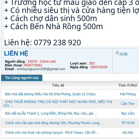
+ Trường học từ mẫu giáo đến cấp 3 ở
+ Có nhiều siêu thị và cửa hàng tiện l
+ Cách chợ dân sinh 500m
+ Cách Bến Nhà Rồng 500m
Liên hệ: 0779 238 920
LIÊN HỆ
In tin
Người đăng
:
22079 - Chính chủ
Lượt xem
:
353
Điện thoại
:
0926715681
Ngày đăng
:
08/07/2026
Email
:
sonhuynguyen1290@gmail.com
Tin cùng người rao
Tiêu đề
Tỉnh /T.Phố
Bán nhà đất đường Miếu Hai Xã (Hải Phòng, Quận Lê Chân)
Hải Phòng
CHO THUÊ PHÒNG TRỌ CÓ NỘI THẤT KDC HƯNG PHÚ, SIÊU THỊ
Cần Thơ
GO, ...
Bán đất tại Ấp Thạnh 1, Long Điền, Đông Hải, Bạc Liêu, giá ...
Bạc Liêu
Chính chủ cần bán nhà riêng đường 339, Phường Phước Long, ...
TP HCM
Chính chủ cho thuê văn phòng hạng A - ROX Tower, 136 Hồ ...
Hà Nội