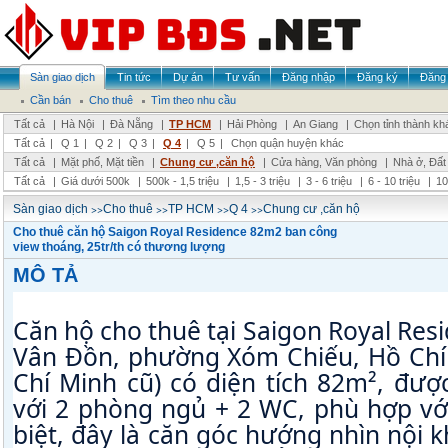
Sàn giao dịch
Tin tức
Dự án
Tư vấn
Đăng nhập
Đăng ký
Đăng 
Cần bán
Cho thuê
Tìm theo nhu cầu
Tất cả
|
Hà Nội
|
Đà Nẵng
|
TP HCM
|
Hải Phòng
|
An Giang
|
Chọn tỉnh thành kh
Tất cả
|
Q 1
|
Q 2
|
Q 3
|
Q 4
|
Q 5
|
Chọn quận huyện khác
Tất cả
|
Mặt phố, Mặt tiền
|
Chung cư ,căn hộ
|
Cửa hàng, Văn phòng
|
Nhà ở, Đất
Tất cả
|
Giá dưới 500k
|
500k - 1,5 triệu
|
1,5 - 3 triệu
|
3 - 6 triệu
|
6 - 10 triệu
|
10
>>
>>
>>
>>
Sàn giao dịch
Cho thuê
TP HCM
Q 4
Chung cư ,căn hộ
Cho thuê căn hộ Saigon Royal Residence 82m2 ban công
view thoáng, 25tr/th có thương lượng
MÔ TẢ
Căn hộ cho thuê tại Saigon Royal Res
Vân Đồn, phường Xóm Chiếu, Hồ Chí 
Chí Minh cũ) có diện tích 82m², được 
với 2 phòng ngủ + 2 WC, phù hợp với
biệt, đây là căn góc hướng nhìn nội k