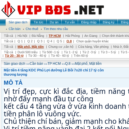
Sàn giao dịch
Tin tức
Dự án
Tư vấn
Đăng nhập
Đăng ký
Đăng 
Cần bán
Cho thuê
Tìm theo nhu cầu
Tất cả
|
Hà Nội
|
Đà Nẵng
|
TP HCM
|
Hải Phòng
|
An Giang
|
Chọn tỉnh thành kh
Tất cả
|
Q 1
|
Q 2
|
Q 3
|
Q 4
|
Q 5
|
Q.8
|
Chọn quận huyện khác
Tất cả
|
Mặt phố, Mặt tiền
|
Chung cư ,căn hộ
|
Cửa hàng, Văn phòng
|
Nhà ở, Đất
Tất cả
|
Dưới 500 triệu
|
Từ 500 -1 tỷ
|
Từ 1 -2 tỷ
|
Từ 2 -3 tỷ
|
Từ 3 – 5 tỷ
|
Từ 5 –
|
Từ 20 - 30 tỷ
|
Từ 30 - 40 tỷ
|
Từ 40 - 60 tỷ
|
Trên 60 tỷ
>>
>>
>>
>>
Sàn giao dịch
Cần bán
TP HCM
Q.8
Mặt phố, Mặt tiền
Mặt tiền 4 tầng KDC Phú Lợi đường Lê Bôi 7x20 chỉ 17 tỷ còn
thương lượng
MÔ TẢ
Vị trí đẹp, cực kì đắc địa, tiềm năng 
nhờ đẩy mạnh đầu tư công
kết cấu 4 tầng vừa ở vừa kinh doanh t
tiền phân lô vuông vức.
Chủ thiện chí bán, giảm mạnh cho khá
Vị trí tiềm năng vành đai 2 kết nối Ng