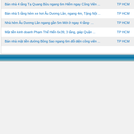
Bán nhà 4 tầng Tạ Quang Bửu ngang 6m Hiếm ngay Công Viên ...
TP HCM
Bán nhà 5 tầng hẻm xe hơi Âu Dương Lân, ngang 4m, Tặng Nội ...
TP HCM
Nhà hẻm Âu Dương Lân ngang gần 5m Mới ở ngay 4 tầng- ...
TP HCM
Mặt tiền kinh doanh Phạm Thế Hiển 6x39, 3 tầng, giáp Quận ...
TP HCM
Bán nhà mặt tiền đường Bông Sao ngang 6m đối diện công viên ...
TP HCM