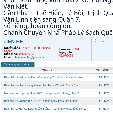
Văn Kiệt.
Gần Phạm Thế Hiển, Lê Bôi, Trịnh Qu
Văn Linh tiện sang Quận 7.
Sổ riêng, hoàn công đủ.
Chánh Chuyên Nhà Pháp Lý Sạch Quận
LIÊN HỆ
In tin
Người đăng
:
23093 - Lưu Bùi Trung
Lượt xem
:
302
Chánh
Ngày đăng
:
Điện thoại
:
0784585561
08/07/2026
Email
:
chanhnhapho@gmail.com
Tin cùng người rao
Tiêu đề
Tỉnh /T.Phố
Bán nhà mặt tiền chợ Rạch Ông ngang 7m Vừa ở vừa kinh doanh ...
TP HCM
Bán nhà mặt tiền 4 tầng Phạm Thế Hiển 4x24, 96m2, chỉ 7 tỷ ...
TP HCM
Mặt tiền Trương Đình Hội 10x30, dòng tiền 25tr/tháng, 300m2 ...
TP HCM
Bán nhà Tạ Quang Bửu 17x28, 4 tầng ngay Parc Mall Quận 8, ...
TP HCM
Bán nhà Xe Hơi Âu Dương Lân 5 tầng Thang Máy 7x22 dòng tiền ...
TP HCM