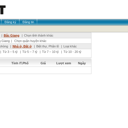
Đăng ký
Đăng tin
|
Bắc Giang
|
Chọn tỉnh thành khác
 Giang
|
Chọn quận huyện khác
phòng
|
Nhà ở, Đất ở
|
Biệt thự, Phân lô
|
Loại khác
|
Từ 3 – 5 tỷ
|
Từ 5 – 7 tỷ
|
Từ 7 – 10 tỷ
|
Từ 10 - 20 tỷ
Tỉnh /T.Phố
Giá
Lượt xem
Ngày