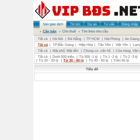
Sàn giao dịch
Tin tức
Dự án
Tư vấn
Đăng nhập
Cần bán
Cho thuê
Tìm theo nhu cầu
Tất cả
|
Hà Nội
|
Đà Nẵng
|
TP HCM
|
Hải Phòng
|
An Giang
Tất cả
|
TP.Bắc Giang
|
Hiệp Hòa
|
Tân Yên
|
Việt Yên
|
Lạng
Tất cả
|
Mặt phố, Mặt tiền
|
Chung cư ,căn hộ
|
Cửa hàng, Văn 
Tất cả
|
Dưới 500 triệu
|
Từ 500 -1 tỷ
|
Từ 1 -2 tỷ
|
Từ 2 -3 tỷ
|
Từ 20 - 30 tỷ
|
Từ 30 - 40 tỷ
|
Từ 40 - 60 tỷ
|
Trên 60 tỷ
Tiêu đề