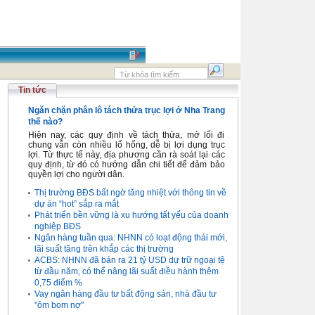
Tin tức
Ngăn chặn phân lô tách thửa trục lợi ở Nha Trang
thế nào?
Hiện nay, các quy định về tách thửa, mở lối đi
chung vẫn còn nhiều lổ hổng, dễ bị lợi dụng trục
lợi. Từ thực tế này, địa phương cần rà soát lại các
quy định, từ đó có hướng dẫn chi tiết để đảm bảo
quyền lợi cho người dân.
Thị trường BĐS bất ngờ tăng nhiệt với thông tin về
dự án “hot” sắp ra mắt
Phát triển bền vững là xu hướng tất yếu của doanh
nghiệp BĐS
Ngân hàng tuần qua: NHNN có loạt động thái mới,
lãi suất tăng trên khắp các thị trường
ACBS: NHNN đã bán ra 21 tỷ USD dự trữ ngoại tệ
từ đầu năm, có thể nâng lãi suất điều hành thêm
0,75 điểm %
Vay ngân hàng đầu tư bất động sản, nhà đầu tư
"ôm bom nợ"