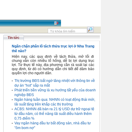
Tin tức
Ngăn chặn phân lô tách thửa trục lợi ở Nha Trang
thế nào?
Hiện nay, các quy định về tách thửa, mở lối đi
chung vẫn còn nhiều lổ hổng, dễ bị lợi dụng trục
lợi. Từ thực tế này, địa phương cần rà soát lại các
quy định, từ đó có hướng dẫn chi tiết để đảm bảo
quyền lợi cho người dân.
Thị trường BĐS bất ngờ tăng nhiệt với thông tin về
dự án “hot” sắp ra mắt
Phát triển bền vững là xu hướng tất yếu của doanh
nghiệp BĐS
Ngân hàng tuần qua: NHNN có loạt động thái mới,
lãi suất tăng trên khắp các thị trường
ACBS: NHNN đã bán ra 21 tỷ USD dự trữ ngoại tệ
từ đầu năm, có thể nâng lãi suất điều hành thêm
0,75 điểm %
Vay ngân hàng đầu tư bất động sản, nhà đầu tư
"ôm bom nợ"