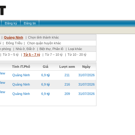
Đăng ký
Đăng tin
|
Quảng Ninh
|
Chọn tỉnh thành khác
í
|
Đông Triều
|
Chọn quận huyện khác
n phòng
|
Nhà ở, Đất ở
|
Biệt thự, Phân lô
|
Loại khác
|
Từ 3 – 5 tỷ
|
Từ 5 – 7 tỷ
|
Từ 7 – 10 tỷ
|
Từ 10 - 20 tỷ
Tỉnh /T.Phố
Giá
Lượt xem
Ngày
iew
Quảng Ninh
6,9
tỷ
211
31/07/2026
iew
Quảng Ninh
6,9
tỷ
216
31/07/2026
iew
Quảng Ninh
6,9
tỷ
209
31/07/2026