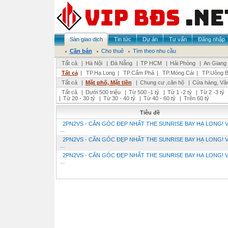
Sàn giao dịch
Tin tức
Dự án
Tư vấn
Đăng nhập
Cần bán
Cho thuê
Tìm theo nhu cầu
Tất cả
|
Hà Nội
|
Đà Nẵng
|
TP HCM
|
Hải Phòng
|
An Giang
Tất cả
|
TP.Hạ Long
|
TP.Cẩm Phả
|
TP.Móng Cái
|
TP.Uông B
Tất cả
|
Mặt phố, Mặt tiền
|
Chung cư ,căn hộ
|
Cửa hàng, Vă
Tất cả
|
Dưới 500 triệu
|
Từ 500 -1 tỷ
|
Từ 1 -2 tỷ
|
Từ 2 -3 tỷ
|
Từ 20 - 30 tỷ
|
Từ 30 - 40 tỷ
|
Từ 40 - 60 tỷ
|
Trên 60 tỷ
Tiêu đề
2PN2VS - CĂN GÓC ĐẸP NHẤT THE SUNRISE BAY HẠ LONG! V
...
2PN2VS - CĂN GÓC ĐẸP NHẤT THE SUNRISE BAY HẠ LONG! V
...
2PN2VS - CĂN GÓC ĐẸP NHẤT THE SUNRISE BAY HẠ LONG! V
...