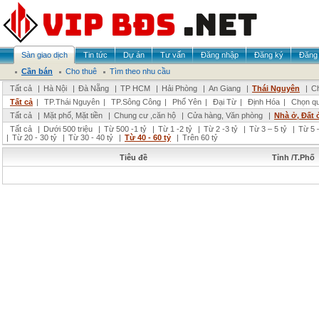
Sàn giao dịch
Tin tức
Dự án
Tư vấn
Đăng nhập
Đăng ký
Đăng 
Cần bán
Cho thuê
Tìm theo nhu cầu
Tất cả
|
Hà Nội
|
Đà Nẵng
|
TP HCM
|
Hải Phòng
|
An Giang
|
Thái Nguyên
|
Ch
Tất cả
|
TP.Thái Nguyên
|
TP.Sông Công
|
Phổ Yên
|
Đại Từ
|
Định Hóa
|
Chọn q
Tất cả
|
Mặt phố, Mặt tiền
|
Chung cư ,căn hộ
|
Cửa hàng, Văn phòng
|
Nhà ở, Đất 
Tất cả
|
Dưới 500 triệu
|
Từ 500 -1 tỷ
|
Từ 1 -2 tỷ
|
Từ 2 -3 tỷ
|
Từ 3 – 5 tỷ
|
Từ 5 –
|
Từ 20 - 30 tỷ
|
Từ 30 - 40 tỷ
|
Từ 40 - 60 tỷ
|
Trên 60 tỷ
Tiêu đề
Tỉnh /T.Phố