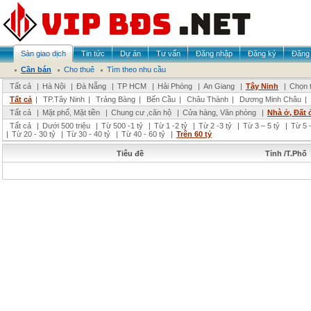
Sàn giao dịch
Tin tức
Dự án
Tư vấn
Đăng nhập
Đăng ký
Đăng 
Cần bán
Cho thuê
Tìm theo nhu cầu
Tất cả
|
Hà Nội
|
Đà Nẵng
|
TP HCM
|
Hải Phòng
|
An Giang
|
Tây Ninh
|
Chọn t
Tất cả
|
TP.Tây Ninh
|
Trảng Bàng
|
Bến Cầu
|
Châu Thành
|
Dương Minh Châu
|
Tất cả
|
Mặt phố, Mặt tiền
|
Chung cư ,căn hộ
|
Cửa hàng, Văn phòng
|
Nhà ở, Đất 
Tất cả
|
Dưới 500 triệu
|
Từ 500 -1 tỷ
|
Từ 1 -2 tỷ
|
Từ 2 -3 tỷ
|
Từ 3 – 5 tỷ
|
Từ 5 –
|
Từ 20 - 30 tỷ
|
Từ 30 - 40 tỷ
|
Từ 40 - 60 tỷ
|
Trên 60 tỷ
Tiêu đề
Tỉnh /T.Phố