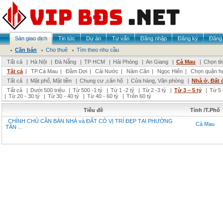
Sàn giao dịch
Tin tức
Dự án
Tư vấn
Đăng nhập
Đăng ký
Đăng 
Cần bán
Cho thuê
Tìm theo nhu cầu
Tất cả
|
Hà Nội
|
Đà Nẵng
|
TP HCM
|
Hải Phòng
|
An Giang
|
Cà Mau
|
Chọn tỉ
Tất cả
|
TP.Cà Mau
|
Đầm Dơi
|
Cái Nước
|
Năm Căn
|
Ngọc Hiển
|
Chọn quận h
Tất cả
|
Mặt phố, Mặt tiền
|
Chung cư ,căn hộ
|
Cửa hàng, Văn phòng
|
Nhà ở, Đất 
Tất cả
|
Dưới 500 triệu
|
Từ 500 -1 tỷ
|
Từ 1 -2 tỷ
|
Từ 2 -3 tỷ
|
Từ 3 – 5 tỷ
|
Từ 5 
|
Từ 20 - 30 tỷ
|
Từ 30 - 40 tỷ
|
Từ 40 - 60 tỷ
|
Trên 60 tỷ
Tiêu đề
Tỉnh /T.Phố
CHÍNH CHỦ CẦN BÁN NHÀ và ĐẤT CÓ VỊ TRÍ ĐẸP TẠI PHƯỜNG
Cà Mau
TÂN ...