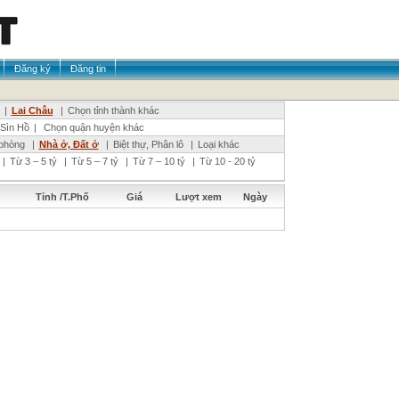
Đăng ký
Đăng tin
|
Lai Châu
|
Chọn tỉnh thành khác
Sìn Hồ
|
Chọn quận huyện khác
phòng
|
Nhà ở, Đất ở
|
Biệt thự, Phân lô
|
Loại khác
|
Từ 3 – 5 tỷ
|
Từ 5 – 7 tỷ
|
Từ 7 – 10 tỷ
|
Từ 10 - 20 tỷ
Tỉnh /T.Phố
Giá
Lượt xem
Ngày