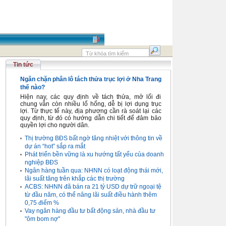
Tin tức
Ngăn chặn phân lô tách thửa trục lợi ở Nha Trang
thế nào?
Hiện nay, các quy định về tách thửa, mở lối đi
chung vẫn còn nhiều lổ hổng, dễ bị lợi dụng trục
lợi. Từ thực tế này, địa phương cần rà soát lại các
quy định, từ đó có hướng dẫn chi tiết để đảm bảo
quyền lợi cho người dân.
Thị trường BĐS bất ngờ tăng nhiệt với thông tin về
dự án “hot” sắp ra mắt
Phát triển bền vững là xu hướng tất yếu của doanh
nghiệp BĐS
Ngân hàng tuần qua: NHNN có loạt động thái mới,
lãi suất tăng trên khắp các thị trường
ACBS: NHNN đã bán ra 21 tỷ USD dự trữ ngoại tệ
từ đầu năm, có thể nâng lãi suất điều hành thêm
0,75 điểm %
Vay ngân hàng đầu tư bất động sản, nhà đầu tư
"ôm bom nợ"