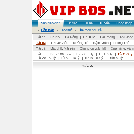
Sàn giao dịch
Tin tức
Dự án
Tư vấn
Đăng nhập
Cần bán
Cho thuê
Tìm theo nhu cầu
Tất cả
|
Hà Nội
|
Đà Nẵng
|
TP HCM
|
Hải Phòng
|
An Giang
Tất cả
|
TP.Lai Châu
|
Mường Tè
|
Nậm Nhùn
|
Phong Thổ
|
Tất cả
|
Mặt phố, Mặt tiền
|
Chung cư ,căn hộ
|
Cửa hàng, Văn 
Tất cả
|
Dưới 500 triệu
|
Từ 500 -1 tỷ
|
Từ 1 -2 tỷ
|
Từ 2 -3 tỷ
|
Từ 20 - 30 tỷ
|
Từ 30 - 40 tỷ
|
Từ 40 - 60 tỷ
|
Trên 60 tỷ
Tiêu đề