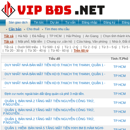
Sàn giao dịch
Tin tức
Dự án
Tư vấn
Đăng nhập
Đăng ký
Đăng 
Cần bán
Cho thuê
Tìm theo nhu cầu
Tất cả
|
Hà Nội
|
Đà Nẵng
|
TP HCM
|
Hải Phòng
|
An Giang
|
Chọn tỉnh thành kh
Tất cả
|
Mặt phố, Mặt tiền
|
Chung cư ,căn hộ
|
Cửa hàng, Văn phòng
|
Nhà ở, Đất 
Tất cả
|
Dưới 500 triệu
|
Từ 500 -1 tỷ
|
Từ 1 -2 tỷ
|
Từ 2 -3 tỷ
|
Từ 3 – 5 tỷ
|
Từ 5 –
|
Từ 20 - 30 tỷ
|
Từ 30 - 40 tỷ
|
Từ 40 - 60 tỷ
|
Trên 60 tỷ
Tiêu đề
Tỉnh /T.Phố
DUY NHẤT NHÀ BÁN MẶT TIỀN KD Đ.THẠCH THỊ THANH, QUẬN 1 -
TP HCM
...
DUY NHẤT NHÀ BÁN MẶT TIỀN KD Đ.THẠCH THỊ THANH, QUẬN 1 -
TP HCM
...
DUY NHẤT NHÀ BÁN MẶT TIỀN KD Đ.THẠCH THỊ THANH, QUẬN 1 -
TP HCM
...
Định cư nước ngoài bán đất tặng quán cà phê 3 mặt tiền.
TP HCM
QUẬN 1: BÁN NHÀ 2 TẦNG MẶT TIỀN NGUYỄN CÔNG TRỨ,
TP HCM
P.NGUYỄN ...
QUẬN 1: BÁN NHÀ 2 TẦNG MẶT TIỀN NGUYỄN CÔNG TRỨ,
TP HCM
P.NGUYỄN ...
QUẬN 1: BÁN NHÀ 2 TẦNG MẶT TIỀN NGUYỄN CÔNG TRỨ,
TP HCM
P.NGUYỄN ...
QUẬN 1: HIẾM- BÁN NHÀ 5 TẦNG MẶT TIỀN HXH 8M Đ.HÀM NGHI-
TP HCM