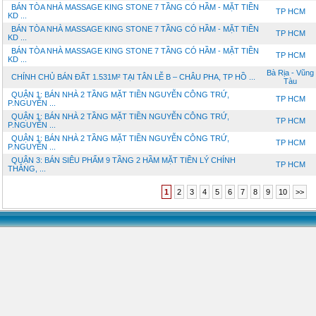
BÁN TÒA NHÀ MASSAGE KING STONE 7 TẦNG CÓ HẦM - MẶT TIỀN
TP HCM
KD ...
BÁN TÒA NHÀ MASSAGE KING STONE 7 TẦNG CÓ HẦM - MẶT TIỀN
TP HCM
KD ...
BÁN TÒA NHÀ MASSAGE KING STONE 7 TẦNG CÓ HẦM - MẶT TIỀN
TP HCM
KD ...
Bà Rịa - Vũng
CHÍNH CHỦ BÁN ĐẤT 1.531M² TẠI TÂN LỄ B – CHÂU PHA, TP HỒ ...
Tàu
QUẬN 1: BÁN NHÀ 2 TẦNG MẶT TIỀN NGUYỄN CÔNG TRỨ,
TP HCM
P.NGUYỄN ...
QUẬN 1: BÁN NHÀ 2 TẦNG MẶT TIỀN NGUYỄN CÔNG TRỨ,
TP HCM
P.NGUYỄN ...
QUẬN 1: BÁN NHÀ 2 TẦNG MẶT TIỀN NGUYỄN CÔNG TRỨ,
TP HCM
P.NGUYỄN ...
QUẬN 3: BÁN SIÊU PHẨM 9 TẦNG 2 HẦM MẶT TIỀN LÝ CHÍNH
TP HCM
THẮNG, ...
1
2
3
4
5
6
7
8
9
10
>>