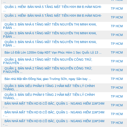
...
QUẬN 1: HIẾM- BÁN NHÀ 5 TẦNG MẶT TIỀN HXH 8M Đ.HÀM NGHI-
TP HCM
...
QUẬN 1: HIẾM- BÁN NHÀ 5 TẦNG MẶT TIỀN HXH 8M Đ.HÀM NGHI-
TP HCM
...
QUẬN 3: BÁN NHÀ 6 TẦNG MẶT TIỀN NGUYẼN THỊ MINH KHAI,
TP HCM
P.BÀN ...
QUẬN 3: BÁN NHÀ 6 TẦNG MẶT TIỀN NGUYẼN THỊ MINH KHAI,
TP HCM
P.BÀN ...
QUẬN 3: BÁN NHÀ 6 TẦNG MẶT TIỀN NGUYẼN THỊ MINH KHAI,
TP HCM
P.BÀN ...
Bán Lô Đất Lớn 1200m Giáp KĐT Vạn Phúc Hẻm 1 Sẹc Quốc Lộ 13 ...
TP HCM
QUẬN 1: BÁN NHÀ 2 TẦNG MẶT TIỀN NGUYỄN CÔNG TRỨ,
TP HCM
P.NGUYỄN ...
QUẬN 1: BÁN NHÀ 2 TẦNG MẶT TIỀN NGUYỄN CÔNG TRỨ,
TP HCM
P.NGUYỄN ...
Bán nhà Mặt tiền Đồng Nai, giao Trường SƠn, ngay Sân bay ...
TP HCM
QUẬN 3: BÁN SIÊU PHẨM 9 TẦNG 2 HẦM MẶT TIỀN LÝ CHÍNH
TP HCM
THẮNG, ...
QUẬN 3: BÁN SIÊU PHẨM 9 TẦNG 2 HẦM MẶT TIỀN LÝ CHÍNH
TP HCM
THẮNG, ...
BÁN NHÀ MẶT TIỀN KD Đ.CÔ BẮC, QUẬN 1 - NGANG HIẾM 11M*24M
TP HCM
- ...
BÁN NHÀ MẶT TIỀN KD Đ.CÔ BẮC, QUẬN 1 - NGANG HIẾM 11M*24M
TP HCM
- ...
BÁN NHÀ MẶT TIỀN KD Đ.CÔ BẮC, QUẬN 1 - NGANG HIẾM 11M*24M
TP HCM
- ...