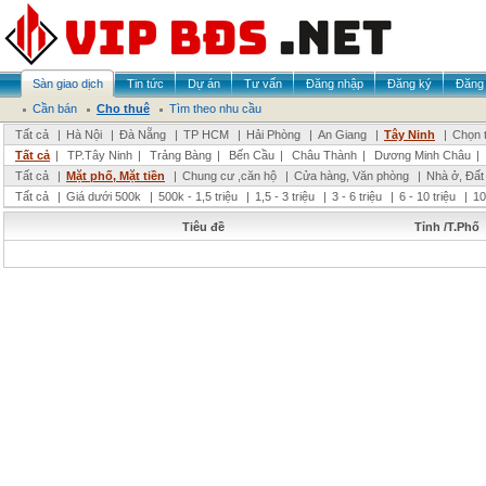
Sàn giao dịch
Tin tức
Dự án
Tư vấn
Đăng nhập
Đăng ký
Đăng 
Cần bán
Cho thuê
Tìm theo nhu cầu
Tất cả
|
Hà Nội
|
Đà Nẵng
|
TP HCM
|
Hải Phòng
|
An Giang
|
Tây Ninh
|
Chọn t
Tất cả
|
TP.Tây Ninh
|
Trảng Bàng
|
Bến Cầu
|
Châu Thành
|
Dương Minh Châu
|
Tất cả
|
Mặt phố, Mặt tiền
|
Chung cư ,căn hộ
|
Cửa hàng, Văn phòng
|
Nhà ở, Đất
Tất cả
|
Giá dưới 500k
|
500k - 1,5 triệu
|
1,5 - 3 triệu
|
3 - 6 triệu
|
6 - 10 triệu
|
10
Tiêu đề
Tỉnh /T.Phố