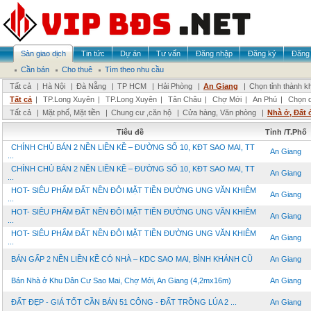
Sàn giao dịch
Tin tức
Dự án
Tư vấn
Đăng nhập
Đăng ký
Đăng 
Cần bán
Cho thuê
Tìm theo nhu cầu
Tất cả
|
Hà Nội
|
Đà Nẵng
|
TP HCM
|
Hải Phòng
|
An Giang
|
Chọn tỉnh thành k
Tất cả
|
TP.Long Xuyên
|
TP.Long Xuyên
|
Tân Châu
|
Chợ Mới
|
An Phú
|
Chọn 
Tất cả
|
Mặt phố, Mặt tiền
|
Chung cư ,căn hộ
|
Cửa hàng, Văn phòng
|
Nhà ở, Đất 
Tiêu đề
Tỉnh /T.Phố
CHÍNH CHỦ BÁN 2 NỀN LIỀN KỀ – ĐƯỜNG SỐ 10, KĐT SAO MAI, TT
An Giang
...
CHÍNH CHỦ BÁN 2 NỀN LIỀN KỀ – ĐƯỜNG SỐ 10, KĐT SAO MAI, TT
An Giang
...
HOT- SIÊU PHẨM ĐẤT NỀN ĐÔI MẶT TIỀN ĐƯỜNG UNG VĂN KHIÊM
An Giang
...
HOT- SIÊU PHẨM ĐẤT NỀN ĐÔI MẶT TIỀN ĐƯỜNG UNG VĂN KHIÊM
An Giang
...
HOT- SIÊU PHẨM ĐẤT NỀN ĐÔI MẶT TIỀN ĐƯỜNG UNG VĂN KHIÊM
An Giang
...
BÁN GẤP 2 NỀN LIỀN KỀ CÓ NHÀ – KDC SAO MAI, BÌNH KHÁNH CŨ
An Giang
Bán Nhà ở Khu Dân Cư Sao Mai, Chợ Mới, An Giang (4,2mx16m)
An Giang
ĐẤT ĐẸP - GIÁ TỐT CẦN BÁN 51 CÔNG - ĐẤT TRỒNG LÚA 2 ...
An Giang