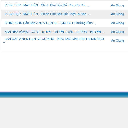
VỊ TRÍ ĐẸP - MẶT TIỀN - Chính Chủ Bán Đất Chợ Cái Sao, ...
An Giang
VỊ TRÍ ĐẸP - MẶT TIỀN - Chính Chủ Bán Đất Chợ Cái Sao, ...
An Giang
CHÍNH CHỦ Cần Bán 2 NỀN LIỀN KỀ - GIÁ TỐT Phường Bình ...
An Giang
BÁN NHÀ và ĐẤT CÓ VỊ TRÍ ĐẸP TẠI THỊ TRẤN TRI TÔN - HUYỆN ...
An Giang
BÁN GẤP 2 NỀN LIỀN KỀ CÓ NHÀ – KDC SAO MAI, BÌNH KHÁNH CŨ
An Giang
– ...