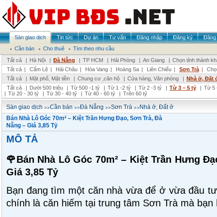
Sàn giao dịch
Tin tức
Dự án
Tư vấn
Đăng nhập
Đăng ký
Đăng 
Cần bán
Cho thuê
Tìm theo nhu cầu
Tất cả
|
Hà Nội
|
Đà Nẵng
|
TP HCM
|
Hải Phòng
|
An Giang
|
Chọn tỉnh thành k
Tất cả
|
Cẩm Lệ
|
Hải Châu
|
Hòa Vang
|
Hoàng Sa
|
Liên Chiểu
|
Sơn Trà
|
Chọ
Tất cả
|
Mặt phố, Mặt tiền
|
Chung cư ,căn hộ
|
Cửa hàng, Văn phòng
|
Nhà ở, Đất 
Tất cả
|
Dưới 500 triệu
|
Từ 500 -1 tỷ
|
Từ 1 -2 tỷ
|
Từ 2 -3 tỷ
|
Từ 3 – 5 tỷ
|
Từ 5 
|
Từ 20 - 30 tỷ
|
Từ 30 - 40 tỷ
|
Từ 40 - 60 tỷ
|
Trên 60 tỷ
>>
>>
>>
>>
Sàn giao dịch
Cần bán
Đà Nẵng
Sơn Trà
Nhà ở, Đất ở
Bán Nhà Lô Góc 70m² – Kiệt Trần Hưng Đạo, Sơn Trà, Đà
Nẵng – Giá 3,85 Tỷ
MÔ TẢ
🌹Bán Nhà Lô Góc 70m² – Kiệt Trần Hưng Đạo
Giá 3,85 Tỷ
Bạn đang tìm một căn nhà vừa để ở vừa đầu tư 
chính là căn hiếm tại trung tâm Sơn Trà mà bạn 