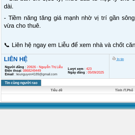
dài.
- Tiềm năng tăng giá mạnh nhờ vị trí gần sôn
vừa cho thuê.
📞 Liên hệ ngay em Liễu để xem nhà và chốt căn
LIÊN HỆ
In tin
Người đăng
:
20926 - Nguyễn Thị Liễu
Lượt xem
:
423
Điện thoại
:
0868249449
Ngày đăng
:
05/09/2025
Email
:
lieunguyen4189@gmail.com
Tin cùng người rao
Tiêu đề
Tỉnh /T.Phố