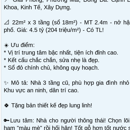
Khoa, Kinh Tế, Xây Dựng.
📐 22m² x 3 tầng (sổ 18m²) - MT 2.4m - nở hậ
phố. Giá: 4.5 tỷ (204 triệu/m²) - Có TL!
☀️ Ưu điểm:
* Vị trí trung tâm bậc nhất, tiện ích đỉnh cao.
* Kết cấu chắc chắn, sửa nhẹ là đẹp.
* Sổ đỏ chính chủ, không quy hoạch.
✨ Mô tả: Nhà 3 tầng cũ, phù hợp gia đình nhỏ
Khu vực an ninh, dân trí cao.
🍀 Tặng bản thiết kế đẹp lung linh!
🔑Lưu tâm: Nhà cho người thông thái! Chọn lõi 
ham "màu mè" rồi hối hận! Tốt gỗ hơn tốt nước 