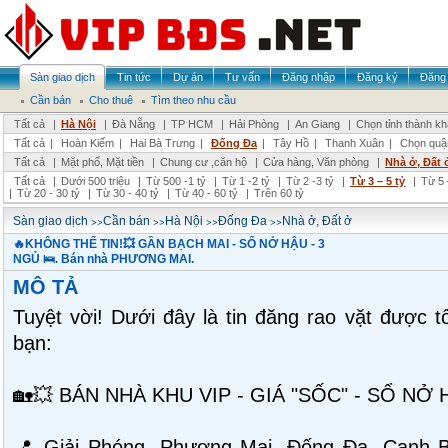
Sàn giao dịch
Tin tức
Dự án
Tư vấn
Đăng nhập
Đăng ký
Đăng 
Cần bán
Cho thuê
Tìm theo nhu cầu
Tất cả
|
Hà Nội
|
Đà Nẵng
|
TP HCM
|
Hải Phòng
|
An Giang
|
Chọn tỉnh thành k
Tất cả
|
Hoàn Kiếm
|
Hai Bà Trưng
|
Đống Đa
|
Tây Hồ
|
Thanh Xuân
|
Chọn quậ
Tất cả
|
Mặt phố, Mặt tiền
|
Chung cư ,căn hộ
|
Cửa hàng, Văn phòng
|
Nhà ở, Đất 
Tất cả
|
Dưới 500 triệu
|
Từ 500 -1 tỷ
|
Từ 1 -2 tỷ
|
Từ 2 -3 tỷ
|
Từ 3 – 5 tỷ
|
Từ 5 
|
Từ 20 - 30 tỷ
|
Từ 30 - 40 tỷ
|
Từ 40 - 60 tỷ
|
Trên 60 tỷ
>>
>>
>>
>>
Sàn giao dịch
Cần bán
Hà Nội
Đống Đa
Nhà ở, Đất ở
🔥KHÔNG THỂ TIN!💥 GẦN BẠCH MAI - SỔ NỞ HẬU - 3
NGỦ 🛌. Bán nhà PHƯƠNG MAI.
MÔ TẢ
Tuyệt vời! Dưới đây là tin đăng rao vặt được t
bạn:
🏡💥 BÁN NHÀ KHU VIP - GIÁ "SỐC" - SỔ NỞ 
📍 Giải Phóng, Phương Mai, Đống Đa. Cạnh 