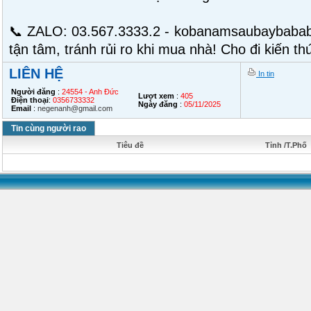
📞 ZALO: 03.567.3333.2 - kobanamsaubaybabab
tận tâm, tránh rủi ro khi mua nhà! Cho đi kiến th
LIÊN HỆ
In tin
Người đăng
:
24554 - Anh Đức
Lượt xem
:
405
Điện thoại
:
0356733332
Ngày đăng
:
05/11/2025
Email
:
negenanh@gmail.com
Tin cùng người rao
Tiêu đề
Tỉnh /T.Phố