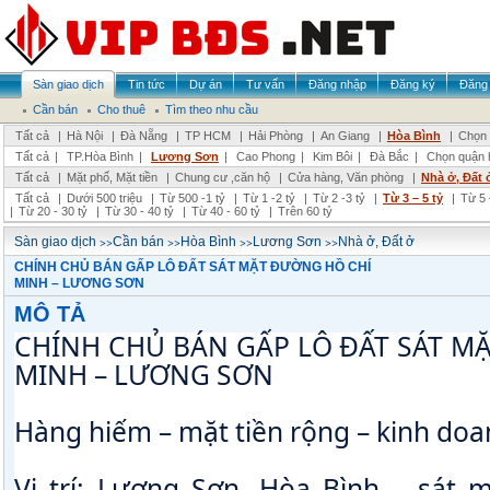
Sàn giao dịch
Tin tức
Dự án
Tư vấn
Đăng nhập
Đăng ký
Đăng 
Cần bán
Cho thuê
Tìm theo nhu cầu
Tất cả
|
Hà Nội
|
Đà Nẵng
|
TP HCM
|
Hải Phòng
|
An Giang
|
Hòa Bình
|
Chọn 
Tất cả
|
TP.Hòa Bình
|
Lương Sơn
|
Cao Phong
|
Kim Bôi
|
Đà Bắc
|
Chọn quận 
Tất cả
|
Mặt phố, Mặt tiền
|
Chung cư ,căn hộ
|
Cửa hàng, Văn phòng
|
Nhà ở, Đất 
Tất cả
|
Dưới 500 triệu
|
Từ 500 -1 tỷ
|
Từ 1 -2 tỷ
|
Từ 2 -3 tỷ
|
Từ 3 – 5 tỷ
|
Từ 5 
|
Từ 20 - 30 tỷ
|
Từ 30 - 40 tỷ
|
Từ 40 - 60 tỷ
|
Trên 60 tỷ
>>
>>
>>
>>
Sàn giao dịch
Cần bán
Hòa Bình
Lương Sơn
Nhà ở, Đất ở
CHÍNH CHỦ BÁN GẤP LÔ ĐẤT SÁT MẶT ĐƯỜNG HỒ CHÍ
MINH – LƯƠNG SƠN
MÔ TẢ
CHÍNH CHỦ BÁN GẤP LÔ ĐẤT SÁT MẶ
MINH – LƯƠNG SƠN 
Hàng hiếm – mặt tiền rộng – kinh doa
Vị trí: Lương Sơn, Hòa Bình – sát 