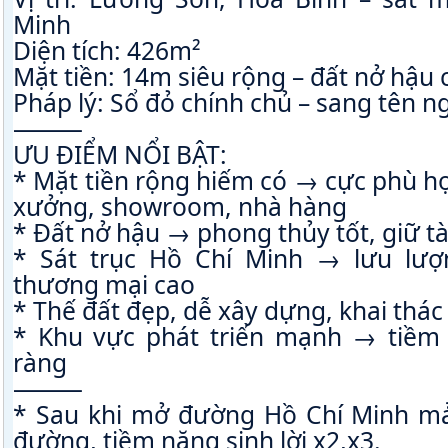
Minh
Diện tích: 426m²
Mặt tiền: 14m siêu rộng – đất nở hậu
Pháp lý: Sổ đỏ chính chủ – sang tên n
⸻
ƯU ĐIỂM NỔI BẬT:
* Mặt tiền rộng hiếm có → cực phù h
xưởng, showroom, nhà hàng
* Đất nở hậu → phong thủy tốt, giữ tà
* Sát trục Hồ Chí Minh → lưu lượng
thương mại cao
* Thế đất đẹp, dễ xây dựng, khai thác
* Khu vực phát triển mạnh → tiềm 
ràng
⸻
* Sau khi mở đường Hồ Chí Minh mả
đường, tiềm năng sinh lời x2,x3.