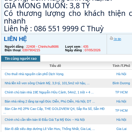
GIÁ MONG MUỐN: 3,8 TỶ
Có thương lượng cho khách thiện ch
nhanh
Liên hệ : 086 551 9999 C Thuỳ
LIÊN HỆ
In tin
Người đăng
:
22408 - Chinhchu8686
Lượt xem
:
435
Điện thoại
:
0397904215
Ngày đăng
:
07/05/2026
Tin cùng người rao
Tiêu đề
Tỉnh /T.Phố
Cho thuê nhà nguyên căn phố Dịch Vọng.
Hà Nội
Nhà liền kề ven sông Chánh Mỹ, 3,9 tỷ, 101,5m2 nở hậu, ...
Bình Dương
Chính chủ bán nhà 19E Nguyễn Hữu Cảnh, 54m2, 1 trệt + 4 ...
TP HCM
Bán nhà riêng 2 tầng tại ngõ Đức Diễn, Phú Diễn, Hà Nội, DT ...
Hà Nội
Bán Căn Hộ 2PN Cao Cấp, THE GOLDVIEW Q4, Sắp Ra Sổ, Sẵn HĐ
TP HCM
...
Chính chủ cần tiền bán lô Đấu Giá Tại Mỹ Đức – Hà Nội
Hà Nội
Bán lô đất siêu đẹp đường Lê Văn Hưu, Thống Nhất, Gia Lai, ...
Gia Lai