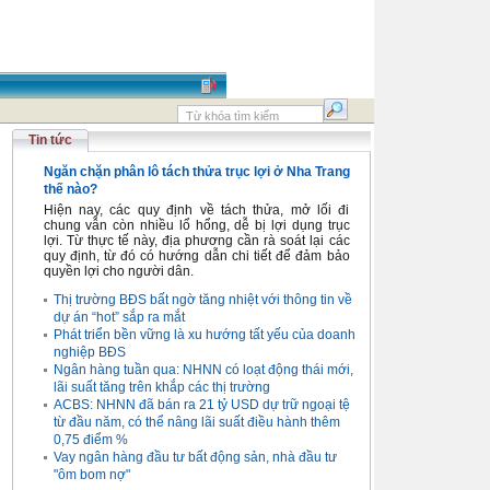
Tin tức
Ngăn chặn phân lô tách thửa trục lợi ở Nha Trang
thế nào?
Hiện nay, các quy định về tách thửa, mở lối đi
chung vẫn còn nhiều lổ hổng, dễ bị lợi dụng trục
lợi. Từ thực tế này, địa phương cần rà soát lại các
quy định, từ đó có hướng dẫn chi tiết để đảm bảo
quyền lợi cho người dân.
Thị trường BĐS bất ngờ tăng nhiệt với thông tin về
dự án “hot” sắp ra mắt
Phát triển bền vững là xu hướng tất yếu của doanh
nghiệp BĐS
Ngân hàng tuần qua: NHNN có loạt động thái mới,
lãi suất tăng trên khắp các thị trường
ACBS: NHNN đã bán ra 21 tỷ USD dự trữ ngoại tệ
từ đầu năm, có thể nâng lãi suất điều hành thêm
0,75 điểm %
Vay ngân hàng đầu tư bất động sản, nhà đầu tư
"ôm bom nợ"