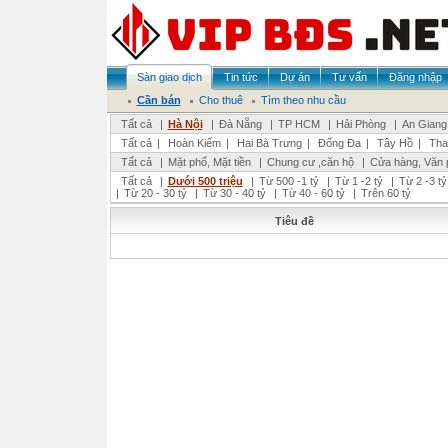
Sàn giao dịch
Tin tức
Dự án
Tư vấn
Đăng nhập
Cần bán
Cho thuê
Tìm theo nhu cầu
Tất cả
|
Hà Nội
|
Đà Nẵng
|
TP HCM
|
Hải Phòng
|
An Giang
Tất cả
|
Hoàn Kiếm
|
Hai Bà Trưng
|
Đống Đa
|
Tây Hồ
|
Tha
Tất cả
|
Mặt phố, Mặt tiền
|
Chung cư ,căn hộ
|
Cửa hàng, Văn 
Tất cả
|
Dưới 500 triệu
|
Từ 500 -1 tỷ
|
Từ 1 -2 tỷ
|
Từ 2 -3 tỷ
|
Từ 20 - 30 tỷ
|
Từ 30 - 40 tỷ
|
Từ 40 - 60 tỷ
|
Trên 60 tỷ
Tiêu đề