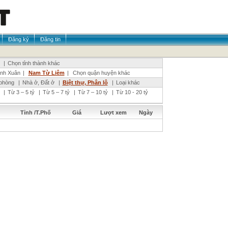
Đăng ký
Đăng tin
|
Chọn tỉnh thành khác
nh Xuân
|
Nam Từ Liêm
|
Chọn quận huyện khác
phòng
|
Nhà ở, Đất ở
|
Biệt thự, Phân lô
|
Loại khác
|
Từ 3 – 5 tỷ
|
Từ 5 – 7 tỷ
|
Từ 7 – 10 tỷ
|
Từ 10 - 20 tỷ
Tỉnh /T.Phố
Giá
Lượt xem
Ngày