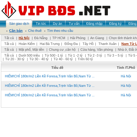
Sàn giao dịch
Tin tức
Dự án
Tư vấn
Đăng nhập
Đăng ký
Đăng 
Cần bán
Cho thuê
Tìm theo nhu cầu
Tất cả
|
Hà Nội
|
Đà Nẵng
|
TP HCM
|
Hải Phòng
|
An Giang
|
Chọn tỉnh thành k
Tất cả
|
Hoàn Kiếm
|
Hai Bà Trưng
|
Đống Đa
|
Tây Hồ
|
Thanh Xuân
|
Nam Từ 
Tất cả
|
Mặt phố, Mặt tiền
|
Chung cư ,căn hộ
|
Cửa hàng, Văn phòng
|
Nhà ở, Đất ở
Tất cả
|
Dưới 500 triệu
|
Từ 500 -1 tỷ
|
Từ 1 -2 tỷ
|
Từ 2 -3 tỷ
|
Từ 3 – 5 tỷ
|
Từ 5 –
|
Từ 20 - 30 tỷ
|
Từ 30 - 40 tỷ
|
Từ 40 - 60 tỷ
|
Trên 60 tỷ
Tiêu đề
Tỉnh /T.Phố
HIẾM!CHỈ 180tr/m2 Liền Kề Foresa,Trịnh Văn Bô,Nam Từ ...
Hà Nội
HIẾM!CHỈ 180tr/m2 Liền Kề Foresa,Trịnh Văn Bô,Nam Từ ...
Hà Nội
HIẾM!CHỈ 180tr/m2 Liền Kề Foresa,Trịnh Văn Bô,Nam Từ ...
Hà Nội