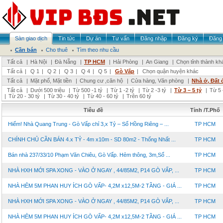
Sàn giao dịch
Tin tức
Dự án
Tư vấn
Đăng nhập
Đăng ký
Đăng 
Cần bán
Cho thuê
Tìm theo nhu cầu
Tất cả
|
Hà Nội
|
Đà Nẵng
|
TP HCM
|
Hải Phòng
|
An Giang
|
Chọn tỉnh thành kh
Tất cả
|
Q 1
|
Q 2
|
Q 3
|
Q 4
|
Q 5
|
Gò Vấp
|
Chọn quận huyện khác
Tất cả
|
Mặt phố, Mặt tiền
|
Chung cư ,căn hộ
|
Cửa hàng, Văn phòng
|
Nhà ở, Đất 
Tất cả
|
Dưới 500 triệu
|
Từ 500 -1 tỷ
|
Từ 1 -2 tỷ
|
Từ 2 -3 tỷ
|
Từ 3 – 5 tỷ
|
Từ 5 
|
Từ 20 - 30 tỷ
|
Từ 30 - 40 tỷ
|
Từ 40 - 60 tỷ
|
Trên 60 tỷ
Tiêu đề
Tỉnh /T.Phố
Hiếm! Nhà Quang Trung - Gò Vấp chỉ 3,x Tỷ – Sổ Hồng Riêng – ...
TP HCM
CHÍNH CHỦ CẦN BÁN 4.x TỶ - 4m x10m - SD 80m2 - Thống Nhất ...
TP HCM
Bán nhà 237/33/10 Phạm Văn Chiêu, Gò Vấp. Hẻm thông, 3m,Sổ ...
TP HCM
NHÀ HXH MỚI SPA XONG - VÀO Ở NGAY , 44/85M2, P14 GÒ VẤP, ...
TP HCM
NHÀ HẺM 5M PHAN HUY ÍCH GÒ VẤP- 4,2M x12,5M-2 TẦNG - GIÁ ...
TP HCM
NHÀ HXH MỚI SPA XONG - VÀO Ở NGAY , 44/85M2, P14 GÒ VẤP, ...
TP HCM
NHÀ HẺM 5M PHAN HUY ÍCH GÒ VẤP- 4,2M x12,5M-2 TẦNG - GIÁ ...
TP HCM