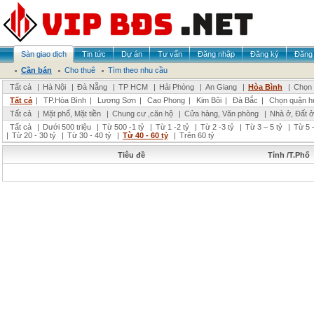
Sàn giao dịch
Tin tức
Dự án
Tư vấn
Đăng nhập
Đăng ký
Đăng 
Cần bán
Cho thuê
Tìm theo nhu cầu
Tất cả
|
Hà Nội
|
Đà Nẵng
|
TP HCM
|
Hải Phòng
|
An Giang
|
Hòa Bình
|
Chọn 
Tất cả
|
TP.Hòa Bình
|
Lương Sơn
|
Cao Phong
|
Kim Bôi
|
Đà Bắc
|
Chọn quận h
Tất cả
|
Mặt phố, Mặt tiền
|
Chung cư ,căn hộ
|
Cửa hàng, Văn phòng
|
Nhà ở, Đất ở
Tất cả
|
Dưới 500 triệu
|
Từ 500 -1 tỷ
|
Từ 1 -2 tỷ
|
Từ 2 -3 tỷ
|
Từ 3 – 5 tỷ
|
Từ 5 –
|
Từ 20 - 30 tỷ
|
Từ 30 - 40 tỷ
|
Từ 40 - 60 tỷ
|
Trên 60 tỷ
Tiêu đề
Tỉnh /T.Phố