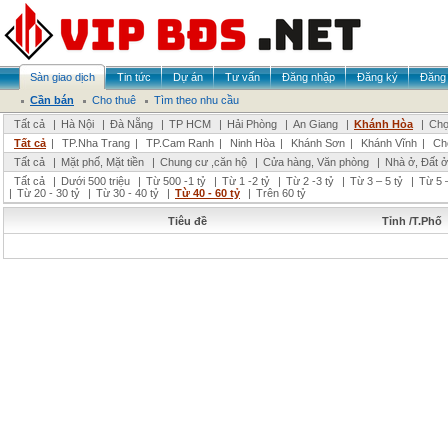
Sàn giao dịch
Tin tức
Dự án
Tư vấn
Đăng nhập
Đăng ký
Đăng 
Cần bán
Cho thuê
Tìm theo nhu cầu
Tất cả
|
Hà Nội
|
Đà Nẵng
|
TP HCM
|
Hải Phòng
|
An Giang
|
Khánh Hòa
|
Chọ
Tất cả
|
TP.Nha Trang
|
TP.Cam Ranh
|
Ninh Hòa
|
Khánh Sơn
|
Khánh Vĩnh
|
Ch
Tất cả
|
Mặt phố, Mặt tiền
|
Chung cư ,căn hộ
|
Cửa hàng, Văn phòng
|
Nhà ở, Đất ở
Tất cả
|
Dưới 500 triệu
|
Từ 500 -1 tỷ
|
Từ 1 -2 tỷ
|
Từ 2 -3 tỷ
|
Từ 3 – 5 tỷ
|
Từ 5 –
|
Từ 20 - 30 tỷ
|
Từ 30 - 40 tỷ
|
Từ 40 - 60 tỷ
|
Trên 60 tỷ
Tiêu đề
Tỉnh /T.Phố