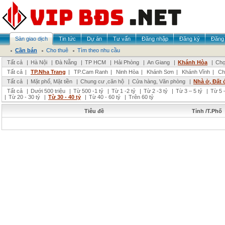
Sàn giao dịch
Tin tức
Dự án
Tư vấn
Đăng nhập
Đăng ký
Đăng 
Cần bán
Cho thuê
Tìm theo nhu cầu
Tất cả
|
Hà Nội
|
Đà Nẵng
|
TP HCM
|
Hải Phòng
|
An Giang
|
Khánh Hòa
|
Chọ
Tất cả
|
TP.Nha Trang
|
TP.Cam Ranh
|
Ninh Hòa
|
Khánh Sơn
|
Khánh Vĩnh
|
Ch
Tất cả
|
Mặt phố, Mặt tiền
|
Chung cư ,căn hộ
|
Cửa hàng, Văn phòng
|
Nhà ở, Đất 
Tất cả
|
Dưới 500 triệu
|
Từ 500 -1 tỷ
|
Từ 1 -2 tỷ
|
Từ 2 -3 tỷ
|
Từ 3 – 5 tỷ
|
Từ 5 –
|
Từ 20 - 30 tỷ
|
Từ 30 - 40 tỷ
|
Từ 40 - 60 tỷ
|
Trên 60 tỷ
Tiêu đề
Tỉnh /T.Phố