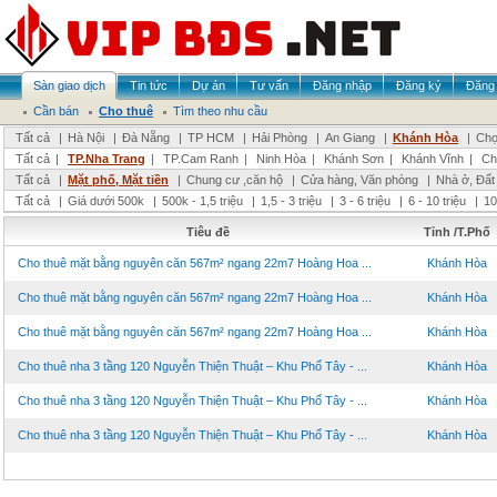
Sàn giao dịch
Tin tức
Dự án
Tư vấn
Đăng nhập
Đăng ký
Đăng 
Cần bán
Cho thuê
Tìm theo nhu cầu
Tất cả
|
Hà Nội
|
Đà Nẵng
|
TP HCM
|
Hải Phòng
|
An Giang
|
Khánh Hòa
|
Chọ
Tất cả
|
TP.Nha Trang
|
TP.Cam Ranh
|
Ninh Hòa
|
Khánh Sơn
|
Khánh Vĩnh
|
Ch
Tất cả
|
Mặt phố, Mặt tiền
|
Chung cư ,căn hộ
|
Cửa hàng, Văn phòng
|
Nhà ở, Đất
Tất cả
|
Giá dưới 500k
|
500k - 1,5 triệu
|
1,5 - 3 triệu
|
3 - 6 triệu
|
6 - 10 triệu
|
10
Tiêu đề
Tỉnh /T.Phố
Cho thuê mặt bằng nguyên căn 567m² ngang 22m7 Hoàng Hoa ...
Khánh Hòa
Cho thuê mặt bằng nguyên căn 567m² ngang 22m7 Hoàng Hoa ...
Khánh Hòa
Cho thuê mặt bằng nguyên căn 567m² ngang 22m7 Hoàng Hoa ...
Khánh Hòa
Cho thuê nha 3 tầng 120 Nguyễn Thiện Thuật – Khu Phố Tây - ...
Khánh Hòa
Cho thuê nha 3 tầng 120 Nguyễn Thiện Thuật – Khu Phố Tây - ...
Khánh Hòa
Cho thuê nha 3 tầng 120 Nguyễn Thiện Thuật – Khu Phố Tây - ...
Khánh Hòa