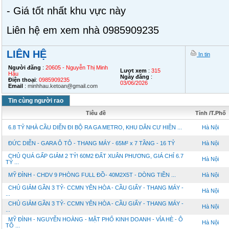
- Giá tốt nhất khu vực này
Liên hệ em xem nhà 0985909235
LIÊN HỆ
In tin
Người đăng
:
20605 - Nguyễn Thị Minh
Lượt xem
:
315
Hậu
Ngày đăng
:
Điện thoại
:
0985909235
03/06/2026
Email
:
minhhau.ketoan@gmail.com
Tin cùng người rao
Tiêu đề
Tỉnh /T.Phố
6.8 TỶ NHÀ CẦU DIỄN ĐI BỘ RA GA METRO, KHU DÂN CƯ HIỀN ...
Hà Nội
ĐỨC DIỄN - GARA Ô TÔ - THANG MÁY - 65M² x 7 TẦNG - 16 TỶ
Hà Nội
CHỦ QUÁ GẤP GIẢM 2 TỶ! 60M2 ĐẤT XUÂN PHƯƠNG, GIÁ CHỈ 6.7
Hà Nội
TỶ ...
MỸ ĐÌNH - CHDV 9 PHÒNG FULL ĐỒ- 40M2X5T - DÒNG TIỀN ...
Hà Nội
CHỦ GIẢM GẦN 3 TỶ- CCMN YÊN HÒA - CẦU GIẤY - THANG MÁY -
Hà Nội
...
CHỦ GIẢM GẦN 3 TỶ- CCMN YÊN HÒA - CẦU GIẤY - THANG MÁY -
Hà Nội
...
MỸ ĐÌNH - NGUYỄN HOÀNG - MẶT PHỐ KINH DOANH - VỈA HÈ - Ô
Hà Nội
TÔ ...