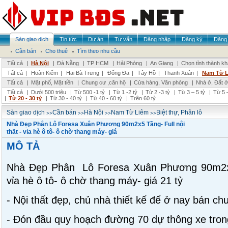
Sàn giao dịch
Tin tức
Dự án
Tư vấn
Đăng nhập
Đăng ký
Đăng 
Cần bán
Cho thuê
Tìm theo nhu cầu
Tất cả
|
Hà Nội
|
Đà Nẵng
|
TP HCM
|
Hải Phòng
|
An Giang
|
Chọn tỉnh thành k
Tất cả
|
Hoàn Kiếm
|
Hai Bà Trưng
|
Đống Đa
|
Tây Hồ
|
Thanh Xuân
|
Nam Từ 
Tất cả
|
Mặt phố, Mặt tiền
|
Chung cư ,căn hộ
|
Cửa hàng, Văn phòng
|
Nhà ở, Đất ở
Tất cả
|
Dưới 500 triệu
|
Từ 500 -1 tỷ
|
Từ 1 -2 tỷ
|
Từ 2 -3 tỷ
|
Từ 3 – 5 tỷ
|
Từ 5 –
|
Từ 20 - 30 tỷ
|
Từ 30 - 40 tỷ
|
Từ 40 - 60 tỷ
|
Trên 60 tỷ
>>
>>
>>
>>
Sàn giao dịch
Cần bán
Hà Nội
Nam Từ Liêm
Biệt thự, Phân lô
Nhà Đẹp Phân Lô Foresa Xuân Phương 90m2x5 Tầng- Full nội
thất - vỉa hè ô tô- ô chờ thang máy- giá
MÔ TẢ
Nhà Đẹp Phân Lô Foresa Xuân Phương 90m2x5 
vỉa hè ô tô- ô chờ thang máy- giá 21 tỷ
- Nội thất đẹp, chủ nhà thiết kế để ở nay bán ch
- Đón đầu quy hoạch đường 70 dự thông xe tro