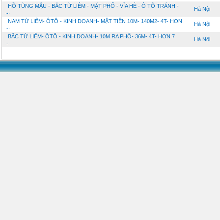
HỒ TÙNG MẬU - BẮC TỪ LIÊM - MẶT PHỐ - VỈA HÈ - Ô TÔ TRÁNH -
Hà Nội
...
NAM TỪ LIÊM- ÔTÔ - KINH DOANH- MẶT TIỀN 10M- 140M2- 4T- HƠN
Hà Nội
...
BẮC TỪ LIÊM- ÔTÔ - KINH DOANH- 10M RA PHỐ- 36M- 4T- HƠN 7
Hà Nội
...