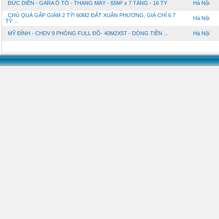
ĐỨC DIỄN - GARA Ô TÔ - THANG MÁY - 65M² x 7 TẦNG - 16 TỶ
Hà Nội
CHỦ QUÁ GẤP GIẢM 2 TỶ! 60M2 ĐẤT XUÂN PHƯƠNG, GIÁ CHỈ 6.7
Hà Nội
TỶ ...
MỸ ĐÌNH - CHDV 9 PHÒNG FULL ĐỒ- 40M2X5T - DÒNG TIỀN ...
Hà Nội