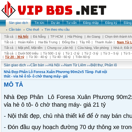
Sàn giao dịch
Tin tức
Dự án
Tư vấn
Đăng nhập
Đăng ký
Đăng 
Cần bán
Cho thuê
Tìm theo nhu cầu
Tất cả
|
Hà Nội
|
Đà Nẵng
|
TP HCM
|
Hải Phòng
|
An Giang
|
Chọn tỉnh thành k
Tất cả
|
Hoàn Kiếm
|
Hai Bà Trưng
|
Đống Đa
|
Tây Hồ
|
Thanh Xuân
|
Nam Từ 
Tất cả
|
Mặt phố, Mặt tiền
|
Chung cư ,căn hộ
|
Cửa hàng, Văn phòng
|
Nhà ở, Đất ở
Tất cả
|
Dưới 500 triệu
|
Từ 500 -1 tỷ
|
Từ 1 -2 tỷ
|
Từ 2 -3 tỷ
|
Từ 3 – 5 tỷ
|
Từ 5 –
|
Từ 20 - 30 tỷ
|
Từ 30 - 40 tỷ
|
Từ 40 - 60 tỷ
|
Trên 60 tỷ
>>
>>
>>
>>
Sàn giao dịch
Cần bán
Hà Nội
Nam Từ Liêm
Biệt thự, Phân lô
Nhà Đẹp Phân Lô Foresa Xuân Phương 90m2x5 Tầng- Full nội
thất - vỉa hè ô tô- ô chờ thang máy- giá
MÔ TẢ
Nhà Đẹp Phân Lô Foresa Xuân Phương 90m2x5 
vỉa hè ô tô- ô chờ thang máy- giá 21 tỷ
- Nội thất đẹp, chủ nhà thiết kế để ở nay bán ch
- Đón đầu quy hoạch đường 70 dự thông xe tro