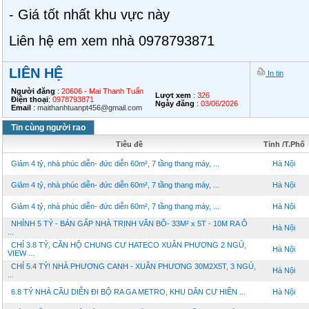
- Giá tốt nhất khu vực này
Liên hệ em xem nhà 0978793871
LIÊN HỆ
In tin
Người đăng
:
20606 - Mai Thanh Tuấn
Lượt xem
:
326
Điện thoại
:
0978793871
Ngày đăng
:
03/06/2026
Email
:
maithanhtuanpt456@gmail.com
Tin cùng người rao
Tiêu đề
Tỉnh /T.Phố
Giảm 4 tỷ, nhà phúc diễn- đức diễn 60m², 7 tầng thang máy, ...
Hà Nội
Giảm 4 tỷ, nhà phúc diễn- đức diễn 60m², 7 tầng thang máy, ...
Hà Nội
Giảm 4 tỷ, nhà phúc diễn- đức diễn 60m², 7 tầng thang máy, ...
Hà Nội
NHỈNH 5 TỶ - BÁN GẤP NHÀ TRỊNH VĂN BÔ- 33M² x 5T - 10M RA Ô
Hà Nội
...
CHỈ 3.8 TỶ, CĂN HỘ CHUNG CƯ HATECO XUÂN PHƯƠNG 2 NGỦ,
Hà Nội
VIEW ...
CHỈ 5.4 TỶ! NHÀ PHƯƠNG CANH - XUÂN PHƯƠNG 30M2X5T, 3 NGỦ,
Hà Nội
...
6.8 TỶ NHÀ CẦU DIỄN ĐI BỘ RA GA METRO, KHU DÂN CƯ HIỀN ...
Hà Nội