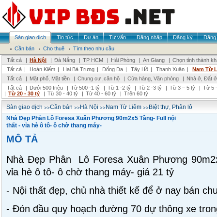
Sàn giao dịch
Tin tức
Dự án
Tư vấn
Đăng nhập
Đăng ký
Đăng 
Cần bán
Cho thuê
Tìm theo nhu cầu
Tất cả
|
Hà Nội
|
Đà Nẵng
|
TP HCM
|
Hải Phòng
|
An Giang
|
Chọn tỉnh thành k
Tất cả
|
Hoàn Kiếm
|
Hai Bà Trưng
|
Đống Đa
|
Tây Hồ
|
Thanh Xuân
|
Nam Từ 
Tất cả
|
Mặt phố, Mặt tiền
|
Chung cư ,căn hộ
|
Cửa hàng, Văn phòng
|
Nhà ở, Đất ở
Tất cả
|
Dưới 500 triệu
|
Từ 500 -1 tỷ
|
Từ 1 -2 tỷ
|
Từ 2 -3 tỷ
|
Từ 3 – 5 tỷ
|
Từ 5 –
|
Từ 20 - 30 tỷ
|
Từ 30 - 40 tỷ
|
Từ 40 - 60 tỷ
|
Trên 60 tỷ
>>
>>
>>
>>
Sàn giao dịch
Cần bán
Hà Nội
Nam Từ Liêm
Biệt thự, Phân lô
Nhà Đẹp Phân Lô Foresa Xuân Phương 90m2x5 Tầng- Full nội
thất - vỉa hè ô tô- ô chờ thang máy-
MÔ TẢ
Nhà Đẹp Phân Lô Foresa Xuân Phương 90m2x5 
vỉa hè ô tô- ô chờ thang máy- giá 21 tỷ
- Nội thất đẹp, chủ nhà thiết kế để ở nay bán ch
- Đón đầu quy hoạch đường 70 dự thông xe tro