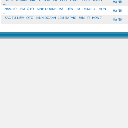
HỒ TÙNG MẬU - BẮC TỪ LIÊM - MẶT PHỐ - VỈA HÈ - Ô TÔ TRÁNH -
Hà Nội
...
NAM TỪ LIÊM- ÔTÔ - KINH DOANH- MẶT TIỀN 10M- 140M2- 4T- HƠN
Hà Nội
...
BẮC TỪ LIÊM- ÔTÔ - KINH DOANH- 10M RA PHỐ- 36M- 4T- HƠN 7
Hà Nội
...