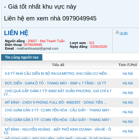
- Giá tốt nhất khu vực này
Liên hệ em xem nhà 0979049945
LIÊN HỆ
In tin
Người đăng
:
20607 - Mai Thanh Tuấn
Lượt xem
:
322
Điện thoại
:
0979049945
Ngày đăng
:
03/06/2026
Email
:
maithanhtuanpt@gmail.com
Tin cùng người rao
Tiêu đề
Tỉnh /T.Phố
6.8 TỶ NHÀ CẦU DIỄN ĐI BỘ RA GA METRO, KHU DÂN CƯ HIỀN ...
Hà Nội
ĐỨC DIỄN - GARA Ô TÔ - THANG MÁY - 65M² x 7 TẦNG - 16 TỶ
Hà Nội
CHỦ QUÁ GẤP GIẢM 2 TỶ! 60M2 ĐẤT XUÂN PHƯƠNG, GIÁ CHỈ 6.7
Hà Nội
TỶ ...
MỸ ĐÌNH - CHDV 9 PHÒNG FULL ĐỒ- 40M2X5T - DÒNG TIỀN ...
Hà Nội
CHỦ GIẢM GẦN 3 TỶ- CCMN YÊN HÒA - CẦU GIẤY - THANG MÁY -
Hà Nội
...
CHỦ GIẢM GẦN 3 TỶ- CCMN YÊN HÒA - CẦU GIẤY - THANG MÁY -
Hà Nội
...
MỸ ĐÌNH - NGUYỄN HOÀNG - MẶT PHỐ KINH DOANH - VỈA HÈ - Ô
Hà Nội
TÔ ...