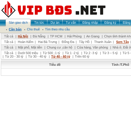
Sàn giao dịch
Tin tức
Dự án
Tư vấn
Đăng nhập
Đăng ký
Đăng 
Cần bán
Cho thuê
Tìm theo nhu cầu
Tất cả
|
Hà Nội
|
Đà Nẵng
|
TP HCM
|
Hải Phòng
|
An Giang
|
Chọn tỉnh thành k
Tất cả
|
Hoàn Kiếm
|
Hai Bà Trưng
|
Đống Đa
|
Tây Hồ
|
Thanh Xuân
|
Sơn Tây
Tất cả
|
Mặt phố, Mặt tiền
|
Chung cư ,căn hộ
|
Cửa hàng, Văn phòng
|
Nhà ở, Đất ở
Tất cả
|
Dưới 500 triệu
|
Từ 500 -1 tỷ
|
Từ 1 -2 tỷ
|
Từ 2 -3 tỷ
|
Từ 3 – 5 tỷ
|
Từ 5 –
|
Từ 20 - 30 tỷ
|
Từ 30 - 40 tỷ
|
Từ 40 - 60 tỷ
|
Trên 60 tỷ
Tiêu đề
Tỉnh /T.Phố