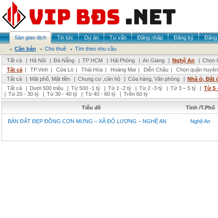
Sàn giao dịch
Tin tức
Dự án
Tư vấn
Đăng nhập
Đăng ký
Đăng 
Cần bán
Cho thuê
Tìm theo nhu cầu
Tất cả
|
Hà Nội
|
Đà Nẵng
|
TP HCM
|
Hải Phòng
|
An Giang
|
Nghệ An
|
Chọn t
Tất cả
|
TP.Vinh
|
Cửa Lò
|
Thái Hòa
|
Hoàng Mai
|
Diễn Châu
|
Chọn quận huyện
Tất cả
|
Mặt phố, Mặt tiền
|
Chung cư ,căn hộ
|
Cửa hàng, Văn phòng
|
Nhà ở, Đất 
Tất cả
|
Dưới 500 triệu
|
Từ 500 -1 tỷ
|
Từ 1 -2 tỷ
|
Từ 2 -3 tỷ
|
Từ 3 – 5 tỷ
|
Từ 5 
|
Từ 20 - 30 tỷ
|
Từ 30 - 40 tỷ
|
Từ 40 - 60 tỷ
|
Trên 60 tỷ
Tiêu đề
Tỉnh /T.Phố
BÁN ĐẤT ĐẸP ĐỒNG CƠN MƯNG – XÃ ĐÔ LƯƠNG – NGHỆ AN
Nghệ An