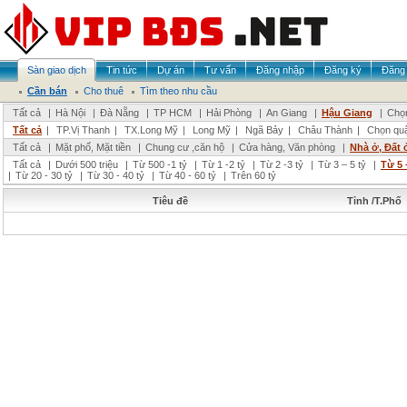
Sàn giao dịch
Tin tức
Dự án
Tư vấn
Đăng nhập
Đăng ký
Đăng 
Cần bán
Cho thuê
Tìm theo nhu cầu
Tất cả
|
Hà Nội
|
Đà Nẵng
|
TP HCM
|
Hải Phòng
|
An Giang
|
Hậu Giang
|
Chọn
Tất cả
|
TP.Vị Thanh
|
TX.Long Mỹ
|
Long Mỹ
|
Ngã Bảy
|
Châu Thành
|
Chọn qu
Tất cả
|
Mặt phố, Mặt tiền
|
Chung cư ,căn hộ
|
Cửa hàng, Văn phòng
|
Nhà ở, Đất 
Tất cả
|
Dưới 500 triệu
|
Từ 500 -1 tỷ
|
Từ 1 -2 tỷ
|
Từ 2 -3 tỷ
|
Từ 3 – 5 tỷ
|
Từ 5 
|
Từ 20 - 30 tỷ
|
Từ 30 - 40 tỷ
|
Từ 40 - 60 tỷ
|
Trên 60 tỷ
Tiêu đề
Tỉnh /T.Phố