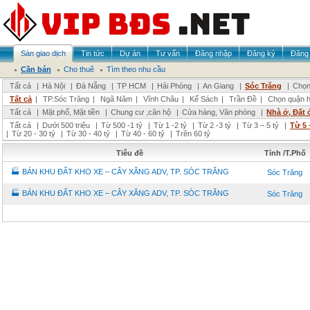
Sàn giao dịch
Tin tức
Dự án
Tư vấn
Đăng nhập
Đăng ký
Đăng 
Cần bán
Cho thuê
Tìm theo nhu cầu
Tất cả
|
Hà Nội
|
Đà Nẵng
|
TP HCM
|
Hải Phòng
|
An Giang
|
Sóc Trăng
|
Chọn
Tất cả
|
TP.Sóc Trăng
|
Ngã Năm
|
Vĩnh Châu
|
Kế Sách
|
Trần Đề
|
Chọn quận 
Tất cả
|
Mặt phố, Mặt tiền
|
Chung cư ,căn hộ
|
Cửa hàng, Văn phòng
|
Nhà ở, Đất 
Tất cả
|
Dưới 500 triệu
|
Từ 500 -1 tỷ
|
Từ 1 -2 tỷ
|
Từ 2 -3 tỷ
|
Từ 3 – 5 tỷ
|
Từ 5 
|
Từ 20 - 30 tỷ
|
Từ 30 - 40 tỷ
|
Từ 40 - 60 tỷ
|
Trên 60 tỷ
Tiêu đề
Tỉnh /T.Phố
🏭 BÁN KHU ĐẤT KHO XE – CÂY XĂNG ADV, TP. SÓC TRĂNG
Sóc Trăng
🏭 BÁN KHU ĐẤT KHO XE – CÂY XĂNG ADV, TP. SÓC TRĂNG
Sóc Trăng