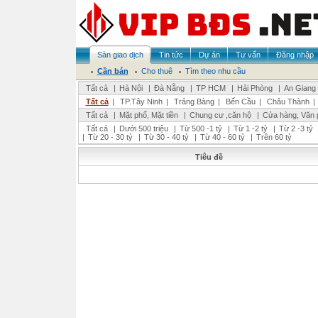
Sàn giao dịch
Tin tức
Dự án
Tư vấn
Đăng nhập
Cần bán
Cho thuê
Tìm theo nhu cầu
Tất cả
|
Hà Nội
|
Đà Nẵng
|
TP HCM
|
Hải Phòng
|
An Giang
Tất cả
|
TP.Tây Ninh
|
Trảng Bàng
|
Bến Cầu
|
Châu Thành
|
Tất cả
|
Mặt phố, Mặt tiền
|
Chung cư ,căn hộ
|
Cửa hàng, Văn 
Tất cả
|
Dưới 500 triệu
|
Từ 500 -1 tỷ
|
Từ 1 -2 tỷ
|
Từ 2 -3 tỷ
|
Từ 20 - 30 tỷ
|
Từ 30 - 40 tỷ
|
Từ 40 - 60 tỷ
|
Trên 60 tỷ
Tiêu đề