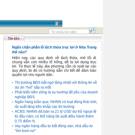
Tin tức
Ngăn chặn phân lô tách thửa trục lợi ở Nha Trang
thế nào?
Hiện nay, các quy định về tách thửa, mở lối đi
chung vẫn còn nhiều lổ hổng, dễ bị lợi dụng trục
lợi. Từ thực tế này, địa phương cần rà soát lại các
quy định, từ đó có hướng dẫn chi tiết để đảm bảo
quyền lợi cho người dân.
Thị trường BĐS bất ngờ tăng nhiệt với thông tin về
dự án “hot” sắp ra mắt
Phát triển bền vững là xu hướng tất yếu của doanh
nghiệp BĐS
Ngân hàng tuần qua: NHNN có loạt động thái mới,
lãi suất tăng trên khắp các thị trường
ACBS: NHNN đã bán ra 21 tỷ USD dự trữ ngoại tệ
từ đầu năm, có thể nâng lãi suất điều hành thêm
0,75 điểm %
Vay ngân hàng đầu tư bất động sản, nhà đầu tư
"ôm bom nợ"