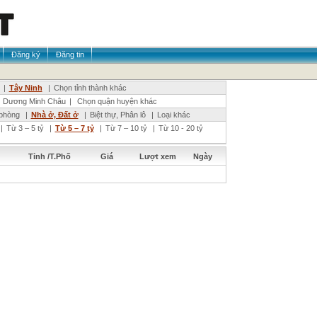
Đăng ký
Đăng tin
|
Tây Ninh
|
Chọn tỉnh thành khác
Dương Minh Châu
|
Chọn quận huyện khác
phòng
|
Nhà ở, Đất ở
|
Biệt thự, Phân lô
|
Loại khác
|
Từ 3 – 5 tỷ
|
Từ 5 – 7 tỷ
|
Từ 7 – 10 tỷ
|
Từ 10 - 20 tỷ
Tỉnh /T.Phố
Giá
Lượt xem
Ngày