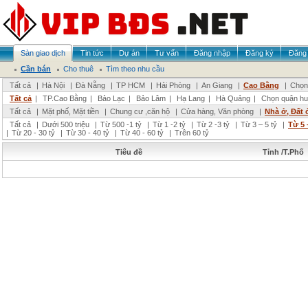
Sàn giao dịch
Tin tức
Dự án
Tư vấn
Đăng nhập
Đăng ký
Đăng 
Cần bán
Cho thuê
Tìm theo nhu cầu
Tất cả
|
Hà Nội
|
Đà Nẵng
|
TP HCM
|
Hải Phòng
|
An Giang
|
Cao Bằng
|
Chọn 
Tất cả
|
TP.Cao Bằng
|
Bảo Lạc
|
Bảo Lâm
|
Hạ Lang
|
Hà Quảng
|
Chọn quận hu
Tất cả
|
Mặt phố, Mặt tiền
|
Chung cư ,căn hộ
|
Cửa hàng, Văn phòng
|
Nhà ở, Đất 
Tất cả
|
Dưới 500 triệu
|
Từ 500 -1 tỷ
|
Từ 1 -2 tỷ
|
Từ 2 -3 tỷ
|
Từ 3 – 5 tỷ
|
Từ 5 
|
Từ 20 - 30 tỷ
|
Từ 30 - 40 tỷ
|
Từ 40 - 60 tỷ
|
Trên 60 tỷ
Tiêu đề
Tỉnh /T.Phố