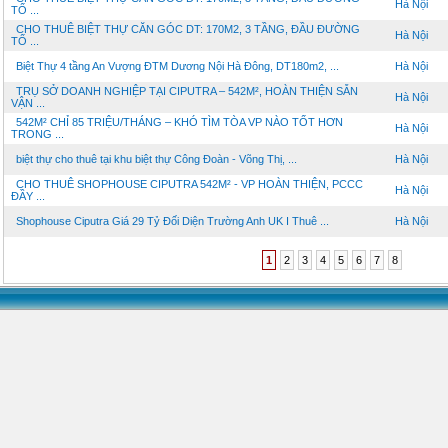
Hà Nội
TỐ ...
CHO THUÊ BIỆT THỰ CĂN GÓC DT: 170M2, 3 TẦNG, ĐẦU ĐƯỜNG
Hà Nội
TỐ ...
Biệt Thự 4 tầng An Vượng ĐTM Dương Nội Hà Đông, DT180m2, ...
Hà Nội
TRỤ SỞ DOANH NGHIỆP TẠI CIPUTRA – 542M², HOÀN THIỆN SẴN
Hà Nội
VẬN ...
542M² CHỈ 85 TRIỆU/THÁNG – KHÓ TÌM TÒA VP NÀO TỐT HƠN
Hà Nội
TRONG ...
biệt thự cho thuê tại khu biệt thự Công Đoàn - Võng Thị, ...
Hà Nội
CHO THUÊ SHOPHOUSE CIPUTRA 542M² - VP HOÀN THIỆN, PCCC
Hà Nội
ĐẦY ...
Shophouse Ciputra Giá 29 Tỷ Đối Diện Trường Anh UK I Thuê ...
Hà Nội
1
2
3
4
5
6
7
8