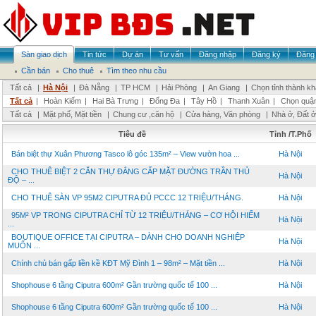
Sàn giao dịch
Tin tức
Dự án
Tư vấn
Đăng nhập
Đăng ký
Đăng 
Cần bán
Cho thuê
Tìm theo nhu cầu
Tất cả
|
Hà Nội
|
Đà Nẵng
|
TP HCM
|
Hải Phòng
|
An Giang
|
Chọn tỉnh thành k
Tất cả
|
Hoàn Kiếm
|
Hai Bà Trưng
|
Đống Đa
|
Tây Hồ
|
Thanh Xuân
|
Chọn quậ
Tất cả
|
Mặt phố, Mặt tiền
|
Chung cư ,căn hộ
|
Cửa hàng, Văn phòng
|
Nhà ở, Đất ở
Tiêu đề
Tỉnh /T.Phố
Bán biệt thự Xuân Phương Tasco lô góc 135m² – View vườn hoa ...
Hà Nội
CHO THUÊ BIỆT 2 CĂN THỰ ĐẲNG CẤP MẶT ĐƯỜNG TRẦN THỦ
Hà Nội
ĐỘ – ...
CHO THUÊ SÀN VP 95M2 CIPUTRA ĐỦ PCCC 12 TRIỆU/THÁNG.
Hà Nội
95M² VP TRONG CIPUTRA CHỈ TỪ 12 TRIỆU/THÁNG – CƠ HỘI HIẾM
Hà Nội
...
BOUTIQUE OFFICE TẠI CIPUTRA – DÀNH CHO DOANH NGHIỆP
Hà Nội
MUỐN ...
Chính chủ bán gấp liền kề KĐT Mỹ Đình 1 – 98m² – Mặt tiền ...
Hà Nội
Shophouse 6 tầng Ciputra 600m² Gần trường quốc tế 100 ...
Hà Nội
Shophouse 6 tầng Ciputra 600m² Gần trường quốc tế 100 ...
Hà Nội