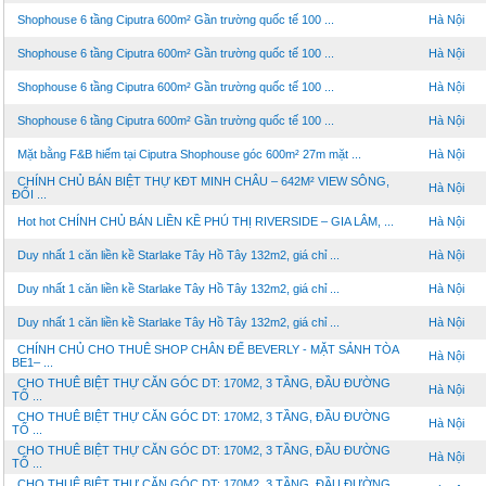
Shophouse 6 tầng Ciputra 600m² Gần trường quốc tế 100 ...
Hà Nội
Shophouse 6 tầng Ciputra 600m² Gần trường quốc tế 100 ...
Hà Nội
Shophouse 6 tầng Ciputra 600m² Gần trường quốc tế 100 ...
Hà Nội
Shophouse 6 tầng Ciputra 600m² Gần trường quốc tế 100 ...
Hà Nội
Mặt bằng F&B hiếm tại Ciputra Shophouse góc 600m² 27m mặt ...
Hà Nội
CHÍNH CHỦ BÁN BIỆT THỰ KĐT MINH CHÂU – 642M² VIEW SÔNG,
Hà Nội
ĐỐI ...
Hot hot CHÍNH CHỦ BÁN LIỀN KỀ PHÚ THỊ RIVERSIDE – GIA LÂM, ...
Hà Nội
Duy nhất 1 căn liền kề Starlake Tây Hồ Tây 132m2, giá chỉ ...
Hà Nội
Duy nhất 1 căn liền kề Starlake Tây Hồ Tây 132m2, giá chỉ ...
Hà Nội
Duy nhất 1 căn liền kề Starlake Tây Hồ Tây 132m2, giá chỉ ...
Hà Nội
CHÍNH CHỦ CHO THUÊ SHOP CHÂN ĐẾ BEVERLY - MẶT SẢNH TÒA
Hà Nội
BE1– ...
CHO THUÊ BIỆT THỰ CĂN GÓC DT: 170M2, 3 TẦNG, ĐẦU ĐƯỜNG
Hà Nội
TỐ ...
CHO THUÊ BIỆT THỰ CĂN GÓC DT: 170M2, 3 TẦNG, ĐẦU ĐƯỜNG
Hà Nội
TỐ ...
CHO THUÊ BIỆT THỰ CĂN GÓC DT: 170M2, 3 TẦNG, ĐẦU ĐƯỜNG
Hà Nội
TỐ ...
CHO THUÊ BIỆT THỰ CĂN GÓC DT: 170M2, 3 TẦNG, ĐẦU ĐƯỜNG