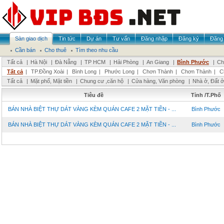
Sàn giao dịch
Tin tức
Dự án
Tư vấn
Đăng nhập
Đăng ký
Đăng 
Cần bán
Cho thuê
Tìm theo nhu cầu
Tất cả
|
Hà Nội
|
Đà Nẵng
|
TP HCM
|
Hải Phòng
|
An Giang
|
Bình Phước
|
Ch
Tất cả
|
TP.Đồng Xoài
|
Bình Long
|
Phước Long
|
Chơn Thành
|
Chơn Thành
|
C
Tất cả
|
Mặt phố, Mặt tiền
|
Chung cư ,căn hộ
|
Cửa hàng, Văn phòng
|
Nhà ở, Đất ở
Tiêu đề
Tỉnh /T.Phố
BÁN NHÀ BIỆT THỰ DÁT VÀNG KÈM QUÁN CAFE 2 MẶT TIỀN - ...
Bình Phước
BÁN NHÀ BIỆT THỰ DÁT VÀNG KÈM QUÁN CAFE 2 MẶT TIỀN - ...
Bình Phước