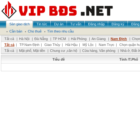
Sàn giao dịch
Tin tức
Dự án
Tư vấn
Đăng nhập
Đăng ký
Đăng 
Cần bán
Cho thuê
Tìm theo nhu cầu
Tất cả
|
Hà Nội
|
Đà Nẵng
|
TP HCM
|
Hải Phòng
|
An Giang
|
Nam Định
|
Chọn 
Tất cả
|
TP.Nam Định
|
Giao Thủy
|
Hải Hậu
|
Mỹ Lộc
|
Nam Trực
|
Chọn quận h
Tất cả
|
Mặt phố, Mặt tiền
|
Chung cư ,căn hộ
|
Cửa hàng, Văn phòng
|
Nhà ở, Đất ở
Tiêu đề
Tỉnh /T.Phố