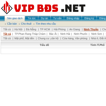
Sàn giao dịch
Tin tức
Dự án
Tư vấn
Đăng nhập
Đăng ký
Đăng 
Cần bán
Cho thuê
Tìm theo nhu cầu
Tất cả
|
Hà Nội
|
Đà Nẵng
|
TP HCM
|
Hải Phòng
|
An Giang
|
Ninh Thuận
|
Chọ
Tất cả
|
TP.Phan Rang Tháp Chàm
|
Bác Ái
|
Ninh Hải
|
Ninh Phước
|
Ninh Sơn
|
Tất cả
|
Mặt phố, Mặt tiền
|
Chung cư ,căn hộ
|
Cửa hàng, Văn phòng
|
Nhà ở, Đất ở
Tiêu đề
Tỉnh /T.Phố