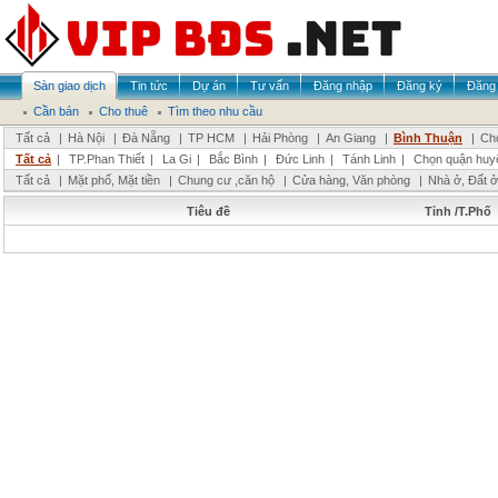
Sàn giao dịch
Tin tức
Dự án
Tư vấn
Đăng nhập
Đăng ký
Đăng 
Cần bán
Cho thuê
Tìm theo nhu cầu
Tất cả
|
Hà Nội
|
Đà Nẵng
|
TP HCM
|
Hải Phòng
|
An Giang
|
Bình Thuận
|
Chọ
Tất cả
|
TP.Phan Thiết
|
La Gi
|
Bắc Bình
|
Đức Linh
|
Tánh Linh
|
Chọn quận huy
Tất cả
|
Mặt phố, Mặt tiền
|
Chung cư ,căn hộ
|
Cửa hàng, Văn phòng
|
Nhà ở, Đất ở
Tiêu đề
Tỉnh /T.Phố