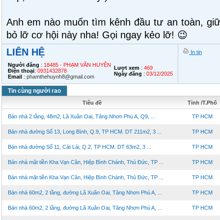
Anh em nào muốn tìm kênh đầu tư an toàn, giữ 
bỏ lỡ cơ hội này nha! Gọi ngay kẻo lỡ! 😉
LIÊN HỆ
In tin
Người đăng
:
18485 - PHẠM VĂN HUYÊN
Lượt xem
:
469
Điện thoại
:
0931432878
Ngày đăng
:
03/12/2025
Email
:
phamthehuynh8@gmail.com
Tin cùng người rao
Tiêu đề
Tỉnh /T.Phố
Bán nhà 2 tầng, 48m2, Lã Xuân Oai, Tăng Nhơn Phú A, Q9, ...
TP HCM
Bán nhà đường Số 13, Long Bình, Q.9, TP HCM. DT 211m2, 3 ...
TP HCM
Bán nhà đường Số 11, Cát Lái, Q.2, TP HCM. DT 63m2, 3 ...
TP HCM
Bán nhà mặt tiền Kha Vạn Cân, Hiệp Bình Chánh, Thủ Đức, TP ...
TP HCM
Bán nhà mặt tiền Kha Vạn Cân, Hiệp Bình Chánh, Thủ Đức, TP ...
TP HCM
Bán nhà 60m2, 2 tầng, đường Lã Xuân Oai, Tăng Nhơn Phú A, ...
TP HCM
Bán nhà 60m2, 2 tầng, đường Lã Xuân Oai, Tăng Nhơn Phú A, ...
TP HCM