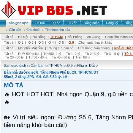
Sàn giao dịch
Tin tức
Dự án
Tư vấn
Đăng nhập
Đăng ký
Đăng 
Cần bán
Cho thuê
Tìm theo nhu cầu
Tất cả
|
Hà Nội
|
Đà Nẵng
|
TP HCM
|
Hải Phòng
|
An Giang
|
Chọn tỉnh thành kh
Tất cả
|
Q 1
|
Q 2
|
Q 3
|
Q 4
|
Q 5
|
Q.9
|
Chọn quận huyện khác
Tất cả
|
Mặt phố, Mặt tiền
|
Chung cư ,căn hộ
|
Cửa hàng, Văn phòng
|
Nhà ở, Đất 
Tất cả
|
Dưới 500 triệu
|
Từ 500 -1 tỷ
|
Từ 1 -2 tỷ
|
Từ 2 -3 tỷ
|
Từ 3 – 5 tỷ
|
Từ 5 
|
Từ 20 - 30 tỷ
|
Từ 30 - 40 tỷ
|
Từ 40 - 60 tỷ
|
Trên 60 tỷ
>>
>>
>>
>>
Sàn giao dịch
Cần bán
TP HCM
Q.9
Nhà ở, Đất ở
Bán nhà đường số 6, Tăng Nhơn Phú B, Q9, TP HCM. DT
55m2, 2 tầng, 2PN, SH. Giá 5.59 tỷ. LH:
MÔ TẢ
🔥 HOT HOT HOT! Nhà ngon Quận 9, giữ tiền cự
🔥
🏡 Vị trí siêu ngon: Đường Số 6, Tăng Nhơn P
tiềm năng khỏi bàn cãi!)