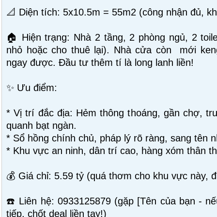
📐 Diện tích: 5x10.5m = 55m2 (công nhận đủ, kh
🏠 Hiện trạng: Nhà 2 tầng, 2 phòng ngủ, 2 toil
nhỏ hoặc cho thuê lại). Nhà cửa còn mới ke
ngay được. Đầu tư thêm tí là long lanh liền!
✨ Ưu điểm:
* Vị trí đắc địa: Hẻm thông thoáng, gần chợ, tr
quanh bạt ngàn.
* Sổ hồng chính chủ, pháp lý rõ ràng, sang tên n
* Khu vực an ninh, dân trí cao, hàng xóm thân th
💰 Giá chỉ: 5.59 tỷ (quá thơm cho khu vực này, đầ
☎️ Liên hệ: 0933125879 (gặp [Tên của bạn - n
tiếp, chốt deal liền tay!)