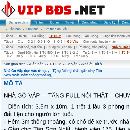
Sàn giao dịch
Tin tức
Dự án
Tư vấn
Đăng nhập
Đăng ký
Đăng 
Cần bán
Cho thuê
Tìm theo nhu cầu
Tất cả
|
Hà Nội
|
Đà Nẵng
|
TP HCM
|
Hải Phòng
|
An Giang
|
Chọn tỉnh thành kh
Tất cả
|
Q 1
|
Q 2
|
Q 3
|
Q 4
|
Q 5
|
Gò Vấp
|
Chọn quận huyện khác
Tất cả
|
Mặt phố, Mặt tiền
|
Chung cư ,căn hộ
|
Cửa hàng, Văn phòng
|
Nhà ở, Đất 
Tất cả
|
Dưới 500 triệu
|
Từ 500 -1 tỷ
|
Từ 1 -2 tỷ
|
Từ 2 -3 tỷ
|
Từ 3 – 5 tỷ
|
Từ 5 
|
Từ 20 - 30 tỷ
|
Từ 30 - 40 tỷ
|
Từ 40 - 60 tỷ
|
Trên 60 tỷ
>>
>>
>>
>>
Sàn giao dịch
Cần bán
TP HCM
Gò Vấp
Nhà ở, Đất ở
Nhà Gò Vấp dọn vào ở ngay - Tặng full nội thất, gần chợ Tân
Sơn Nhất, hẻm thông thoáng,
MÔ TẢ
NHÀ GÒ VẤP – TẶNG FULL NỘI THẤT – CHƯA
- Diện tích: 3.5m x 10m, 1 trệt 1 lầu 3 phòng 
đất tiện cho người lớn tuổi.
- Hẻm 3m thông thoáng, có chổ để xe trước nhà 
- Gần chợ Tân Sơn Nhất, bệnh viện 175, tiện 