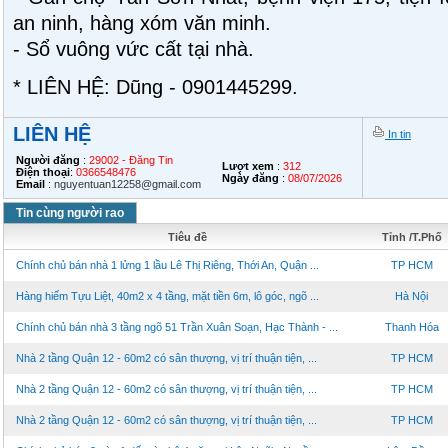
an ninh, hàng xóm văn minh.
- Sổ vuông vức cất tại nhà.
* LIÊN HỆ: Dũng - 0901445299.
LIÊN HỆ
In tin
Người đăng
:
29002 - Đăng Tin
Lượt xem
:
312
Điện thoại
:
0366548476
Ngày đăng
:
08/07/2026
Email
:
nguyentuan12258@gmail.com
Tin cùng người rao
Tiêu đề
Tỉnh /T.Phố
Chính chủ bán nhà 1 lửng 1 lầu Lê Thị Riêng, Thới An, Quận ...
TP HCM
Hàng hiếm Tựu Liệt, 40m2 x 4 tầng, mặt tiền 6m, lô góc, ngõ ...
Hà Nội
Chính chủ bán nhà 3 tầng ngõ 51 Trần Xuân Soạn, Hạc Thành - ...
Thanh Hóa
Nhà 2 tầng Quận 12 - 60m2 có sân thượng, vị trí thuận tiện, ...
TP HCM
Nhà 2 tầng Quận 12 - 60m2 có sân thượng, vị trí thuận tiện, ...
TP HCM
Nhà 2 tầng Quận 12 - 60m2 có sân thượng, vị trí thuận tiện, ...
TP HCM