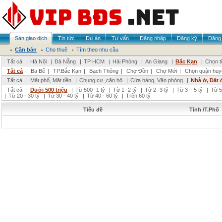
Sàn giao dịch
Tin tức
Dự án
Tư vấn
Đăng nhập
Đăng ký
Đăng 
Cần bán
Cho thuê
Tìm theo nhu cầu
Tất cả
|
Hà Nội
|
Đà Nẵng
|
TP HCM
|
Hải Phòng
|
An Giang
|
Bắc Kạn
|
Chọn t
Tất cả
|
Ba Bể
|
TP.Bắc Kạn
|
Bạch Thông
|
Chợ Đồn
|
Chợ Mới
|
Chọn quận huy
Tất cả
|
Mặt phố, Mặt tiền
|
Chung cư ,căn hộ
|
Cửa hàng, Văn phòng
|
Nhà ở, Đất 
Tất cả
|
Dưới 500 triệu
|
Từ 500 -1 tỷ
|
Từ 1 -2 tỷ
|
Từ 2 -3 tỷ
|
Từ 3 – 5 tỷ
|
Từ 5
|
Từ 20 - 30 tỷ
|
Từ 30 - 40 tỷ
|
Từ 40 - 60 tỷ
|
Trên 60 tỷ
Tiêu đề
Tỉnh /T.Phố