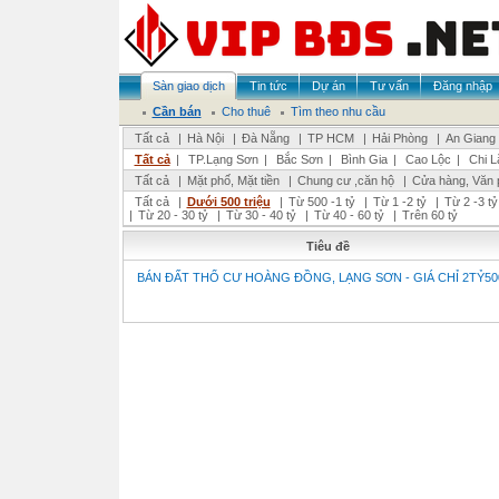
Sàn giao dịch
Tin tức
Dự án
Tư vấn
Đăng nhập
Cần bán
Cho thuê
Tìm theo nhu cầu
Tất cả
|
Hà Nội
|
Đà Nẵng
|
TP HCM
|
Hải Phòng
|
An Giang
Tất cả
|
TP.Lạng Sơn
|
Bắc Sơn
|
Bình Gia
|
Cao Lộc
|
Chi L
Tất cả
|
Mặt phố, Mặt tiền
|
Chung cư ,căn hộ
|
Cửa hàng, Văn 
Tất cả
|
Dưới 500 triệu
|
Từ 500 -1 tỷ
|
Từ 1 -2 tỷ
|
Từ 2 -3 tỷ
|
Từ 20 - 30 tỷ
|
Từ 30 - 40 tỷ
|
Từ 40 - 60 tỷ
|
Trên 60 tỷ
Tiêu đề
BÁN ĐẤT THỔ CƯ HOÀNG ĐỒNG, LẠNG SƠN - GIÁ CHỈ 2TỶ50