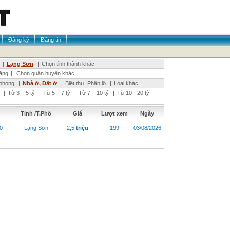
Đăng ký
Đăng tin
|
Lạng Sơn
|
Chọn tỉnh thành khác
ăng
|
Chọn quận huyện khác
phòng
|
Nhà ở, Đất ở
|
Biệt thự, Phân lô
|
Loại khác
|
Từ 3 – 5 tỷ
|
Từ 5 – 7 tỷ
|
Từ 7 – 10 tỷ
|
Từ 10 - 20 tỷ
Tỉnh /T.Phố
Giá
Lượt xem
Ngày
0
Lạng Sơn
2,5
triệu
199
03/08/2026