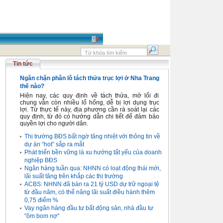
Tin tức
Ngăn chặn phân lô tách thửa trục lợi ở Nha Trang
thế nào?
Hiện nay, các quy định về tách thửa, mở lối đi
chung vẫn còn nhiều lổ hổng, dễ bị lợi dụng trục
lợi. Từ thực tế này, địa phương cần rà soát lại các
quy định, từ đó có hướng dẫn chi tiết để đảm bảo
quyền lợi cho người dân.
Thị trường BĐS bất ngờ tăng nhiệt với thông tin về
dự án “hot” sắp ra mắt
Phát triển bền vững là xu hướng tất yếu của doanh
nghiệp BĐS
Ngân hàng tuần qua: NHNN có loạt động thái mới,
lãi suất tăng trên khắp các thị trường
ACBS: NHNN đã bán ra 21 tỷ USD dự trữ ngoại tệ
từ đầu năm, có thể nâng lãi suất điều hành thêm
0,75 điểm %
Vay ngân hàng đầu tư bất động sản, nhà đầu tư
"ôm bom nợ"