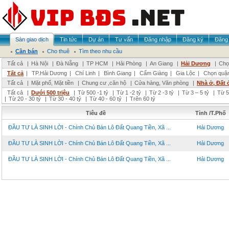
Sàn giao dịch
Tin tức
Dự án
Tư vấn
Đăng nhập
Đăng ký
Đăng 
Cần bán
Cho thuê
Tìm theo nhu cầu
Tất cả
|
Hà Nội
|
Đà Nẵng
|
TP HCM
|
Hải Phòng
|
An Giang
|
Hải Dương
|
Chọ
Tất cả
|
TP.Hải Dương
|
Chí Linh
|
Bình Giang
|
Cẩm Giàng
|
Gia Lộc
|
Chọn quậ
Tất cả
|
Mặt phố, Mặt tiền
|
Chung cư ,căn hộ
|
Cửa hàng, Văn phòng
|
Nhà ở, Đất 
Tất cả
|
Dưới 500 triệu
|
Từ 500 -1 tỷ
|
Từ 1 -2 tỷ
|
Từ 2 -3 tỷ
|
Từ 3 – 5 tỷ
|
Từ 5
|
Từ 20 - 30 tỷ
|
Từ 30 - 40 tỷ
|
Từ 40 - 60 tỷ
|
Trên 60 tỷ
Tiêu đề
Tỉnh /T.Phố
ĐẦU TƯ LÀ SINH LỜI - Chính Chủ Bán Lô Đất Quang Tiền, Xã ...
Hải Dương
ĐẦU TƯ LÀ SINH LỜI - Chính Chủ Bán Lô Đất Quang Tiền, Xã ...
Hải Dương
ĐẦU TƯ LÀ SINH LỜI - Chính Chủ Bán Lô Đất Quang Tiền, Xã ...
Hải Dương