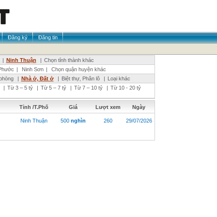
Đăng ký
Đăng tin
|
Ninh Thuận
|
Chọn tỉnh thành khác
Phước
|
Ninh Sơn
|
Chọn quận huyện khác
phòng
|
Nhà ở, Đất ở
|
Biệt thự, Phân lô
|
Loại khác
|
Từ 3 – 5 tỷ
|
Từ 5 – 7 tỷ
|
Từ 7 – 10 tỷ
|
Từ 10 - 20 tỷ
Tỉnh /T.Phố
Giá
Lượt xem
Ngày
Ninh Thuận
500
nghìn
260
29/07/2026