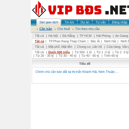
Sàn giao dịch
Tin tức
Dự án
Tư vấn
Đăng nhập
Cần bán
Cho thuê
Tìm theo nhu cầu
Tất cả
|
Hà Nội
|
Đà Nẵng
|
TP HCM
|
Hải Phòng
|
An Giang
Tất cả
|
TP.Phan Rang Tháp Chàm
|
Bác Ái
|
Ninh Hải
|
Ninh 
Tất cả
|
Mặt phố, Mặt tiền
|
Chung cư ,căn hộ
|
Cửa hàng, Văn 
Tất cả
|
Dưới 500 triệu
|
Từ 500 -1 tỷ
|
Từ 1 -2 tỷ
|
Từ 2 -3 tỷ
|
Từ 20 - 30 tỷ
|
Từ 30 - 40 tỷ
|
Từ 40 - 60 tỷ
|
Trên 60 tỷ
Tiêu đề
Chính chủ cần bán đất tại thị trấn Khánh Hải, Ninh Thuận, ...