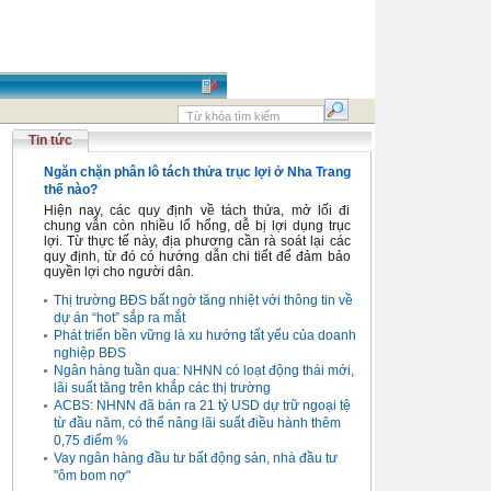
Tin tức
Ngăn chặn phân lô tách thửa trục lợi ở Nha Trang
thế nào?
Hiện nay, các quy định về tách thửa, mở lối đi
chung vẫn còn nhiều lổ hổng, dễ bị lợi dụng trục
lợi. Từ thực tế này, địa phương cần rà soát lại các
quy định, từ đó có hướng dẫn chi tiết để đảm bảo
quyền lợi cho người dân.
Thị trường BĐS bất ngờ tăng nhiệt với thông tin về
dự án “hot” sắp ra mắt
Phát triển bền vững là xu hướng tất yếu của doanh
nghiệp BĐS
Ngân hàng tuần qua: NHNN có loạt động thái mới,
lãi suất tăng trên khắp các thị trường
ACBS: NHNN đã bán ra 21 tỷ USD dự trữ ngoại tệ
từ đầu năm, có thể nâng lãi suất điều hành thêm
0,75 điểm %
Vay ngân hàng đầu tư bất động sản, nhà đầu tư
"ôm bom nợ"