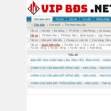
Sàn giao dịch
Tin tức
Dự án
Tư vấn
Đăng nhập
Cần bán
Cho thuê
Tìm theo nhu cầu
Tất cả
|
Hà Nội
|
Đà Nẵng
|
TP HCM
|
Hải Phòng
|
An Giang
Tất cả
|
TP.Vĩnh Yên
|
TP.Phúc Yên
|
Bình Xuyên
|
Lập Thạch
Tất cả
|
Mặt phố, Mặt tiền
|
Chung cư ,căn hộ
|
Cửa hàng, Văn 
Tất cả
|
Dưới 500 triệu
|
Từ 500 -1 tỷ
|
Từ 1 -2 tỷ
|
Từ 2 -3 tỷ
|
Từ 20 - 30 tỷ
|
Từ 30 - 40 tỷ
|
Từ 40 - 60 tỷ
|
Trên 60 tỷ
Tiêu đề
BÁN ĐẤT XEN GHÉP MẬU LÂM, VĨNH YÊN, VĨNH PHÚC - 100M2 
...
CHÍNH CHỦ CẦN BÁN ĐẤT ĐỒNG BẮC – KIM LONG – TAM DƯ
...
CHÍNH CHỦ CẦN BÁN ĐẤT ĐỒNG BẮC – KIM LONG – TAM DƯ
...
CHÍNH CHỦ BÁN ĐẤT THÔN ĐÔNG BẮC – KIM LONG – TAM 
– ...