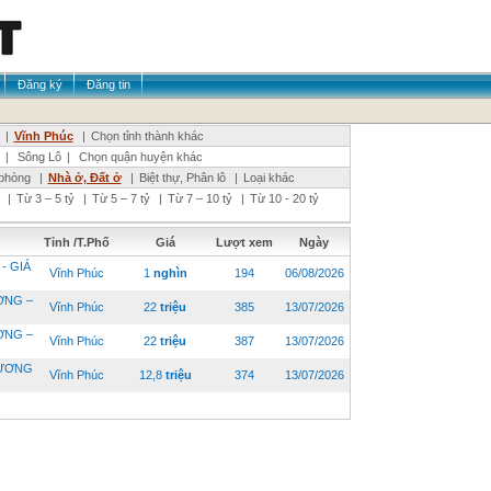
Đăng ký
Đăng tin
|
Vĩnh Phúc
|
Chọn tỉnh thành khác
|
Sông Lô
|
Chọn quận huyện khác
phòng
|
Nhà ở, Đất ở
|
Biệt thự, Phân lô
|
Loại khác
|
Từ 3 – 5 tỷ
|
Từ 5 – 7 tỷ
|
Từ 7 – 10 tỷ
|
Từ 10 - 20 tỷ
Tỉnh /T.Phố
Giá
Lượt xem
Ngày
- GIÁ
Vĩnh Phúc
1
nghìn
194
06/08/2026
ƠNG –
Vĩnh Phúc
22
triệu
385
13/07/2026
ƠNG –
Vĩnh Phúc
22
triệu
387
13/07/2026
DƯƠNG
Vĩnh Phúc
12,8
triệu
374
13/07/2026