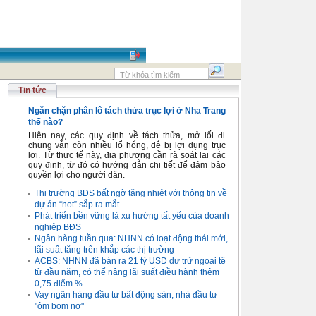
Tin tức
Ngăn chặn phân lô tách thửa trục lợi ở Nha Trang
thế nào?
Hiện nay, các quy định về tách thửa, mở lối đi
chung vẫn còn nhiều lổ hổng, dễ bị lợi dụng trục
lợi. Từ thực tế này, địa phương cần rà soát lại các
quy định, từ đó có hướng dẫn chi tiết để đảm bảo
quyền lợi cho người dân.
Thị trường BĐS bất ngờ tăng nhiệt với thông tin về
dự án “hot” sắp ra mắt
Phát triển bền vững là xu hướng tất yếu của doanh
nghiệp BĐS
Ngân hàng tuần qua: NHNN có loạt động thái mới,
lãi suất tăng trên khắp các thị trường
ACBS: NHNN đã bán ra 21 tỷ USD dự trữ ngoại tệ
từ đầu năm, có thể nâng lãi suất điều hành thêm
0,75 điểm %
Vay ngân hàng đầu tư bất động sản, nhà đầu tư
"ôm bom nợ"