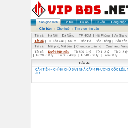
Sàn giao dịch
Tin tức
Dự án
Tư vấn
Đăng nhập
Cần bán
Cho thuê
Tìm theo nhu cầu
Tất cả
|
Hà Nội
|
Đà Nẵng
|
TP HCM
|
Hải Phòng
|
An Giang
Tất cả
|
TP.Lào Cai
|
Sa Pa
|
Bắc Hà
|
Bảo Thắng
|
Bảo Yên
Tất cả
|
Mặt phố, Mặt tiền
|
Chung cư ,căn hộ
|
Cửa hàng, Văn 
Tất cả
|
Dưới 500 triệu
|
Từ 500 -1 tỷ
|
Từ 1 -2 tỷ
|
Từ 2 -3 tỷ
|
Từ 20 - 30 tỷ
|
Từ 30 - 40 tỷ
|
Từ 40 - 60 tỷ
|
Trên 60 tỷ
Tiêu đề
CẦN TIỀN – CHÍNH CHỦ BÁN NHÀ CẤP 4 PHƯỜNG CỐC LẾU, T
LÀO ...