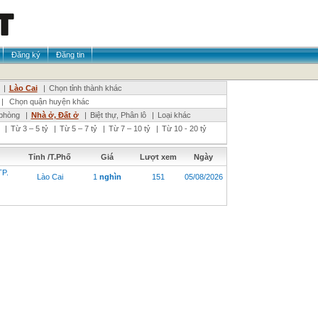
Đăng ký
Đăng tin
|
Lào Cai
|
Chọn tỉnh thành khác
|
Chọn quận huyện khác
phòng
|
Nhà ở, Đất ở
|
Biệt thự, Phân lô
|
Loại khác
|
Từ 3 – 5 tỷ
|
Từ 5 – 7 tỷ
|
Từ 7 – 10 tỷ
|
Từ 10 - 20 tỷ
Tỉnh /T.Phố
Giá
Lượt xem
Ngày
P.
Lào Cai
1
nghìn
151
05/08/2026