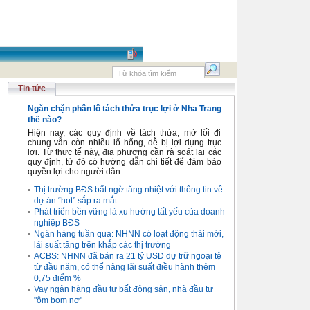
Tin tức
Ngăn chặn phân lô tách thửa trục lợi ở Nha Trang
thế nào?
Hiện nay, các quy định về tách thửa, mở lối đi
chung vẫn còn nhiều lổ hổng, dễ bị lợi dụng trục
lợi. Từ thực tế này, địa phương cần rà soát lại các
quy định, từ đó có hướng dẫn chi tiết để đảm bảo
quyền lợi cho người dân.
Thị trường BĐS bất ngờ tăng nhiệt với thông tin về
dự án “hot” sắp ra mắt
Phát triển bền vững là xu hướng tất yếu của doanh
nghiệp BĐS
Ngân hàng tuần qua: NHNN có loạt động thái mới,
lãi suất tăng trên khắp các thị trường
ACBS: NHNN đã bán ra 21 tỷ USD dự trữ ngoại tệ
từ đầu năm, có thể nâng lãi suất điều hành thêm
0,75 điểm %
Vay ngân hàng đầu tư bất động sản, nhà đầu tư
"ôm bom nợ"